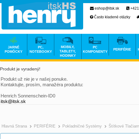
eshop@itsk.sk
+421
Často kladené otázky
MOBILY,
JARNÉ
PC,
PC
PERIFÉRIE
TABLETY,
POMÔCKY
NOTEBOOKY
KOMPONENTY
HODINKY
Produkt je vyradený!
Produkt už nie je v našej ponuke.
Kontaktujte, prosím, manažéra produktu:
Henrich Sonnenschein-ID0
itsk@itsk.sk
Hlavná Strana
PERIFÉRIE
Pokladničné Systémy
Štítkové Tlačiar