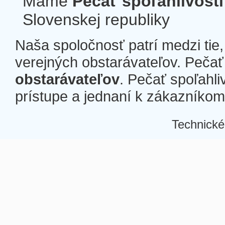
Máme
Pečať spoľahlivosti
Slovenskej republiky
Naša spoločnosť patrí medzi tie
verejných obstarávateľov. Pečať 
obstarávateľov
. Pečať spoľahli
prístupe a jednaní k zákazníkom a
Technické
Â
Â
Â