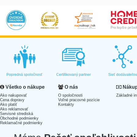
Popredná spoločnosť
Certifikovaný partner
Sieť dodávateľo
Všetko o nákupe
O nás
Nákup 
Ako nakupovať
O spoločnosti
Základné in
Cena dopravy
Voľné pracovné pozície
Ako platiť
Kontakty
Ako reklamovať
Servisné strediská
Obchodné podmienky
Reklamačné podmienky