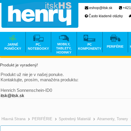
eshop@itsk.sk
+421
Často kladené otázky
MOBILY,
JARNÉ
PC,
PC
PERIFÉRIE
TABLETY,
POMÔCKY
NOTEBOOKY
KOMPONENTY
HODINKY
Produkt je vyradený!
Produkt už nie je v našej ponuke.
Kontaktujte, prosím, manažéra produktu:
Henrich Sonnenschein-ID0
itsk@itsk.sk
Hlavná Strana
PERIFÉRIE
Spotrebný Materiál
Atramenty, Tonery