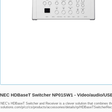
NEC HDBaseT Switcher NP01SW1 - Video/audio/USB/
NEC’s HDBaseT Switcher and Receiver is a clever solution that combines th
solutions.com/p/cz/cs/products/accessories/details/rp/HDBaseTSwitcherRec