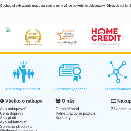
Obchod si vyhradzuje právo na zmenu ceny až po potvrdenie objednávky. Obrázok má len il
Popredná spoločnosť
Certifikovaný partner
Sieť dodávateľo
Všetko o nákupe
O nás
Nákup 
Ako nakupovať
O spoločnosti
Základné in
Cena dopravy
Voľné pracovné pozície
Ako platiť
Kontakty
Ako reklamovať
Servisné strediská
Obchodné podmienky