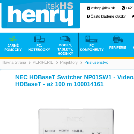
eshop@itsk.sk
+421
Často kladené otázky
MOBILY,
JARNÉ
PC,
PC
PERIFÉRIE
TABLETY,
POMÔCKY
NOTEBOOKY
KOMPONENTY
HODINKY
Hlavná Strana
PERIFÉRIE
Projektory
Príslušenstvo
>
>
>
NEC HDBaseT Switcher NP01SW1 - Video/
HDBaseT - až 100 m 100014161