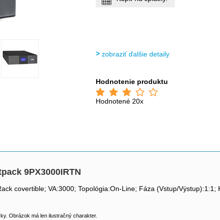
zobraziť ďalšie detaily
Hodnotenie produktu
Hodnotené 20x
etpack 9PX3000IRTN
/Rack covertible; VA:3000; Topológia:On-Line; Fáza (Vstup/Výstup):1:
y. Obrázok má len ilustračný charakter.