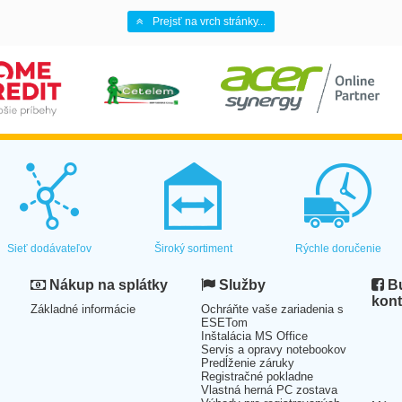
Prejsť na vrch stránky...
Sieť dodávateľov
Široký sortiment
Rýchle doručenie
Nákup na splátky
Služby
Bu
kont
Základné informácie
Ochráňte vaše zariadenia s
ESETom
Inštalácia MS Office
Servis a opravy notebookov
Predĺženie záruky
Registračné pokladne
Vlastná herná PC zostava