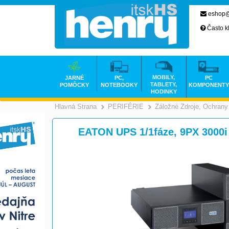
eshop@
Často k
MOBILY,
JARNÉ
PC,
PC
TABLETY,
POMÔCKY
NOTEBOOKY
KOMPONENTY
HODINKY
Hlavná Strana
PERIFÉRIE
Záložné Zdroje, Ochrany
>
>
EATON UPS 1/1fáze, 9PX 3000