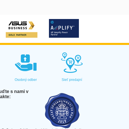
Osobný odber
Sieť predajní
ďte s nami v
akte: