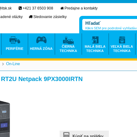
itsk.sk
+421 37 6503 908
Predajne a kontakty
ladené otázky
Sledovanie zásielky
Klikni SEM pre podrobné vyhľadáv
ČIERNA
MALÁ BIELA
VEĽKÁ BIELA
PERIFÉRIE
HERNÁ ZÓNA
TECHNIKA
TECHNIKA
TECHNIKA
On-Line
>
i RT2U Netpack 9PX3000IRTN
Kúpiť na splátky.