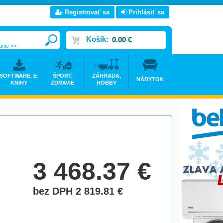
Registrovať sa
Prihlásiť sa
Košík:
0.00 €
anie >>
SOFTWARE, E-
ŠPORT,
ZÁHRADA,
NÁBYTOK
KNIHY
ZDRAVIE
HOBBY
3 468.37
€
bez DPH 2 819.81
€
do košíka