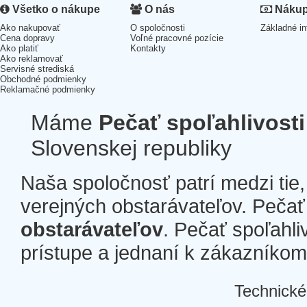
Všetko o nákupe
O nás
Nákup 
Ako nakupovať
O spoločnosti
Základné in
Cena dopravy
Voľné pracovné pozície
Ako platiť
Kontakty
Ako reklamovať
Servisné strediská
Obchodné podmienky
Reklamačné podmienky
Máme
Pečať spoľahlivosti
Slovenskej republiky
Naša spoločnosť patrí medzi tie
verejných obstarávateľov. Pečať 
obstarávateľov
. Pečať spoľahli
prístupe a jednaní k zákazníkom a
Technické
Â