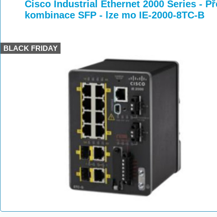
>
>
>
Cisco Industrial Ethernet 2000 Series - Pře
kombinace SFP - lze mo IE-2000-8TC-B
BLACK FRIDAY