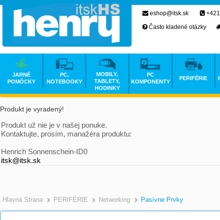
eshop@itsk.sk
+421
Často kladené otázky
MOBILY,
JARNÉ
PC,
PC
PERIFÉRIE
TABLETY,
POMÔCKY
NOTEBOOKY
KOMPONENTY
HODINKY
Produkt je vyradený!
Produkt už nie je v našej ponuke.
Kontaktujte, prosím, manažéra produktu:
Henrich Sonnenschein-ID0
itsk@itsk.sk
Hlavná Strana
PERIFÉRIE
Networking
Pasívne Prvky