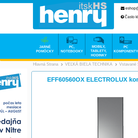
eshop@
Často k
MOBILY,
JARNÉ
PC,
PC
TABLETY,
POMÔCKY
NOTEBOOKY
KOMPONENTY
HODINKY
Hlavná Strana
VEĽKÁ BIELA TECHNIKA
Vstavané 
>
EFF60560OX ELECTROLUX komi