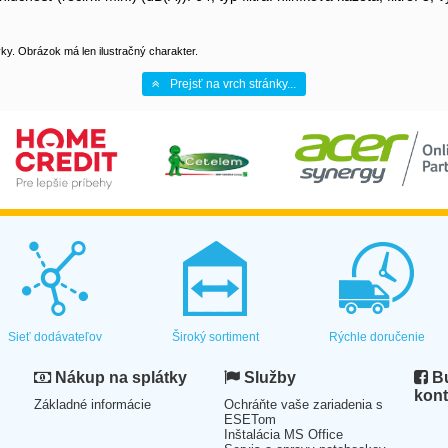
y. Obrázok má len ilustračný charakter.
Prejsť na vrch stránky...
Sieť dodávateľov
Široký sortiment
Rýchle doručenie
Nákup na splátky
Služby
Bu
kont
Základné informácie
Ochráňte vaše zariadenia s
ESETom
Inštalácia MS Office