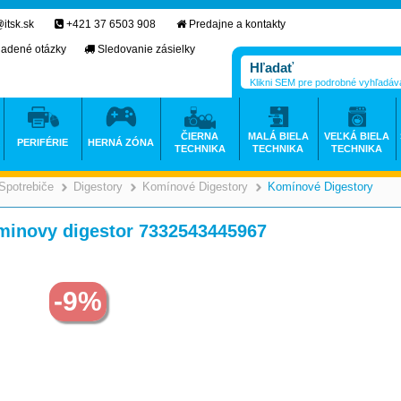
itsk.sk
+421 37 6503 908
Predajne a kontakty
ladené otázky
Sledovanie zásielky
Klikni SEM pre podrobné vyhľadáv
ČIERNA
MALÁ BIELA
VEĽKÁ BIELA
PERIFÉRIE
HERNÁ ZÓNA
TECHNIKA
TECHNIKA
TECHNIKA
Spotrebiče
Digestory
Komínové Digestory
Komínové Digestory
>
>
>
>
novy digestor 7332543445967
-9%