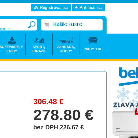
Registrovať sa
Prihlásiť sa
Košík:
0.00 €
anie >>
SOFTWARE, E-
ŠPORT,
ZÁHRADA,
NÁBYTOK
KNIHY
ZDRAVIE
HOBBY
306.48
€
278.80
€
bez DPH 226.67
€