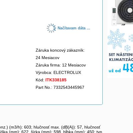
do košíka
Načítavam dáta ...
Záruka koncový zákazník:
24 Mesiacov
Záruka firma: 12 Mesiacov
Výrobca:
ELECTROLUX
Kód:
ITK338185
Part No.: 7332543445967
nz.) (m3/h): 603; hlučnosť max. (dB(A)): 57, hlučnosť
 3, výška (mm): 622, šírka (mm): 598, hĺbka (mm): 450; typ