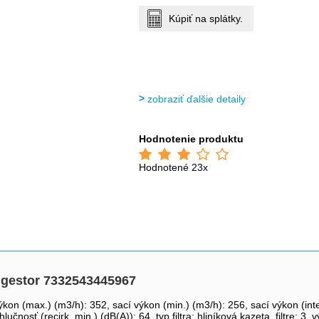
Kúpiť na splátky.
zobraziť ďalšie detaily
Hodnotenie produktu
Hodnotené 23x
estor 7332543445967
on (max.) (m3/h): 352, sací výkon (min.) (m3/h): 256, sací výkon (inte
hlučnosť (recirk. min.) (dB(A)): 64, typ filtra: hliníková kazeta, filtre: