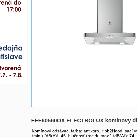
EFF60560OX ELECTROLUX kominovy dig
Komínový odsávač, farba: antikoro, Hob2Hood, sací výk
(min.) (dB(A)): 46, hlučnosť (recirk. max.) (dB(A)): 74, 