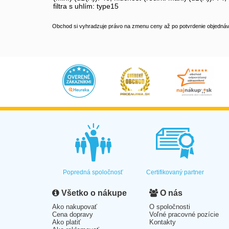
filtra s uhlím: type15
Obchod si vyhradzuje právo na zmenu ceny až po potvrdenie objednávk
Popredná spoločnosť
Certifikovaný partner
Všetko o nákupe
O nás
Ako nakupovať
O spoločnosti
Cena dopravy
Voľné pracovné pozície
Ako platiť
Kontakty