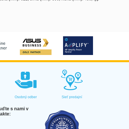
Osobný odber
Sieť predajní
ďte s nami v
akte: