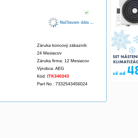
Načítavam dáta ...
Záruka koncový zákazník:
24 Mesiacov
Záruka firma: 12 Mesiacov
Výrobca:
AEG
Kód:
ITK340343
Part No.: 7332543456024