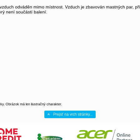
 vzduch odváděn mimo místnost. Vzduch je zbavován mastných par, příp
terý není součástí balení.
y. Obrázok má len ilustračný charakter.
Prejsť na vrch stránky...