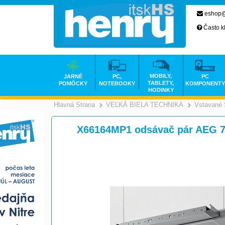
eshop@
Často k
MOBILY,
JARNÉ
PC,
PC
TABLETY,
POMÔCKY
NOTEBOOKY
KOMPONENTY
HODINKY
Hlavná Strana
VEĽKÁ BIELA TECHNIKA
Vstavané 
>
X66164MP1 odsávač pár AEG 