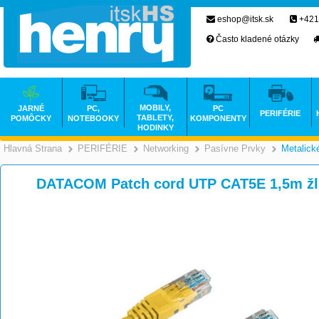
eshop@itsk.sk
+421
Často kladené otázky
MOBILY,
JARNÉ
PC,
PC
PERIFÉRIE
TABLETY,
POMÔCKY
NOTEBOOKY
KOMPONENTY
HODINKY
Hlavná Strana
PERIFÉRIE
Networking
Pasívne Prvky
Metalick
>
>
>
DATACOM Patch cord UTP CAT5E 1,5m žl