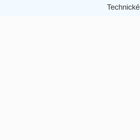
Technické
Â
Â
Â