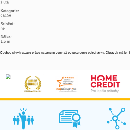

žlutá

Kategorie:

cat.5e

Stínění:

ne

Délka:

1,5 m
Obchod si vyhradzuje právo na zmenu ceny až po potvrdenie objednávky. Obrázok má len il