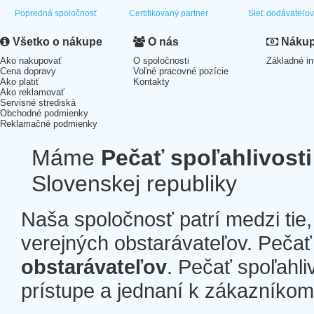
Popredná spoločnosť
Certifikovaný partner
Sieť dodávateľo
Všetko o nákupe
O nás
Nákup 
Ako nakupovať
O spoločnosti
Základné in
Cena dopravy
Voľné pracovné pozície
Ako platiť
Kontakty
Ako reklamovať
Servisné strediská
Obchodné podmienky
Reklamačné podmienky
Máme
Pečať spoľahlivosti
Slovenskej republiky
Naša spoločnosť patrí medzi tie
verejných obstarávateľov. Pečať 
obstarávateľov
. Pečať spoľahli
prístupe a jednaní k zákazníkom a