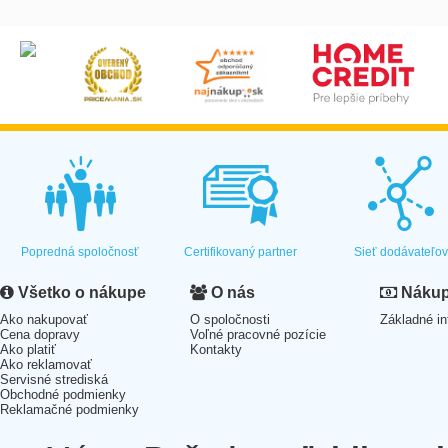
Popredná spoločnosť
Certifikovaný partner
Sieť dodávateľo
Všetko o nákupe
O nás
Nákup 
Ako nakupovať
O spoločnosti
Základné in
Cena dopravy
Voľné pracovné pozície
Ako platiť
Kontakty
Ako reklamovať
Servisné strediská
Obchodné podmienky
Reklamačné podmienky