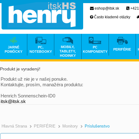
eshop@itsk.sk
+421
Často kladené otázky
MOBILY,
JARNÉ
PC,
PC
PERIFÉRIE
TABLETY,
POMÔCKY
NOTEBOOKY
KOMPONENTY
HODINKY
Produkt je vyradený!
Produkt už nie je v našej ponuke.
Kontaktujte, prosím, manažéra produktu:
Henrich Sonnenschein-ID0
itsk@itsk.sk
Hlavná Strana
PERIFÉRIE
Monitory
Príslušenstvo