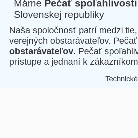
Máme
Pečať spoľahlivosti
Slovenskej republiky
Naša spoločnosť patrí medzi tie
verejných obstarávateľov. Pečať 
obstarávateľov
. Pečať spoľahli
prístupe a jednaní k zákazníkom a
Technické
Â
Â
Â