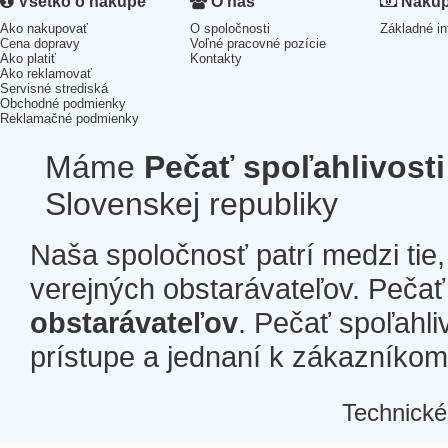
Všetko o nákupe
O nás
Nákup 
Ako nakupovať
O spoločnosti
Základné in
Cena dopravy
Voľné pracovné pozície
Ako platiť
Kontakty
Ako reklamovať
Servisné strediská
Obchodné podmienky
Reklamačné podmienky
Máme
Pečať spoľahlivosti
Slovenskej republiky
Naša spoločnosť patrí medzi tie
verejných obstarávateľov. Pečať 
obstarávateľov
. Pečať spoľahli
prístupe a jednaní k zákazníkom a
Technické
Â
Â