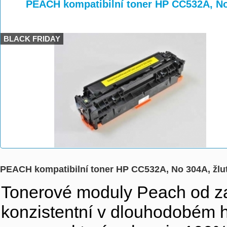
>
>
>
PEACH kompatibilní toner HP CC532A, No
BLACK FRIDAY
PEACH kompatibilní toner HP CC532A, No 304A, žlu
Tonerové moduly Peach od zajis
konzistentní v dlouhodobém h