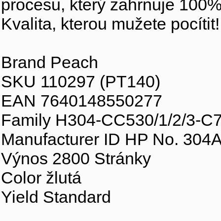
procesu, který zahrnuje 100%
Kvalita, kterou mužete pocítit!
Brand Peach
SKU 110297 (PT140)
EAN 7640148550277
Family H304-CC530/1/2/3-C
Manufacturer ID HP No. 304
Výnos 2800 Stránky
Color žlutá
Yield Standard