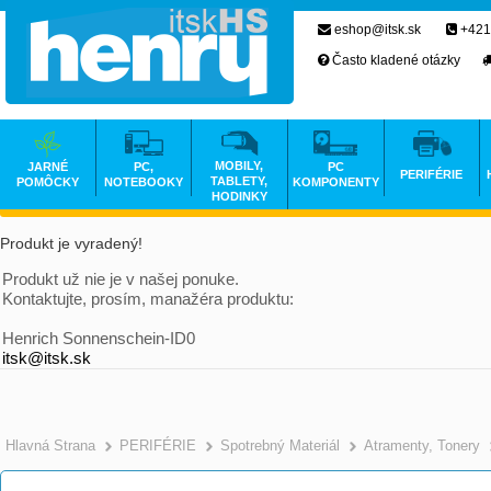
eshop@itsk.sk
+421
Často kladené otázky
MOBILY,
JARNÉ
PC,
PC
PERIFÉRIE
TABLETY,
POMÔCKY
NOTEBOOKY
KOMPONENTY
HODINKY
Produkt je vyradený!
Produkt už nie je v našej ponuke.
Kontaktujte, prosím, manažéra produktu:
Henrich Sonnenschein-ID0
itsk@itsk.sk
Hlavná Strana
PERIFÉRIE
Spotrebný Materiál
Atramenty, Tonery