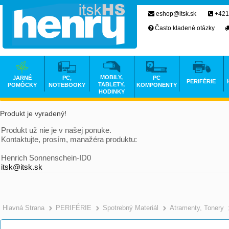
eshop@itsk.sk
+421
Často kladené otázky
MOBILY,
JARNÉ
PC,
PC
PERIFÉRIE
TABLETY,
POMÔCKY
NOTEBOOKY
KOMPONENTY
HODINKY
Produkt je vyradený!
Produkt už nie je v našej ponuke.
Kontaktujte, prosím, manažéra produktu:
Henrich Sonnenschein-ID0
itsk@itsk.sk
Hlavná Strana
PERIFÉRIE
Spotrebný Materiál
Atramenty, Tonery