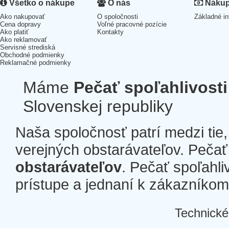
Všetko o nákupe
O nás
Nákup 
Ako nakupovať
O spoločnosti
Základné in
Cena dopravy
Voľné pracovné pozície
Ako platiť
Kontakty
Ako reklamovať
Servisné strediská
Obchodné podmienky
Reklamačné podmienky
Máme
Pečať spoľahlivosti
Slovenskej republiky
Naša spoločnosť patrí medzi tie
verejných obstarávateľov. Pečať 
obstarávateľov
. Pečať spoľahli
prístupe a jednaní k zákazníkom a
Technické
Â
Â