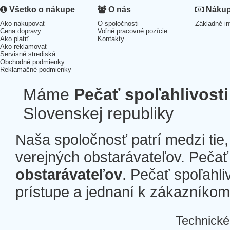
Všetko o nákupe
O nás
Nákup 
Ako nakupovať
O spoločnosti
Základné in
Cena dopravy
Voľné pracovné pozície
Ako platiť
Kontakty
Ako reklamovať
Servisné strediská
Obchodné podmienky
Reklamačné podmienky
Máme
Pečať spoľahlivosti
Slovenskej republiky
Naša spoločnosť patrí medzi tie
verejných obstarávateľov. Pečať 
obstarávateľov
. Pečať spoľahli
prístupe a jednaní k zákazníkom a
Technické