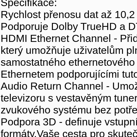
Specifikace:
Rychlost přenosu dat až 10,2 
Podporuje Dolby TrueHD a 
HDMI Ethernet Channel - Přid
který umožňuje uživatelům pln
samostatného ethernetového 
Ethernetem podporujícími tuto
Audio Return Channel - Umož
televizoru s vestavěným tuner
zvukového systému bez potře
Podpora 3D - definuje vstupní
formáty,Vaše cesta pro skute