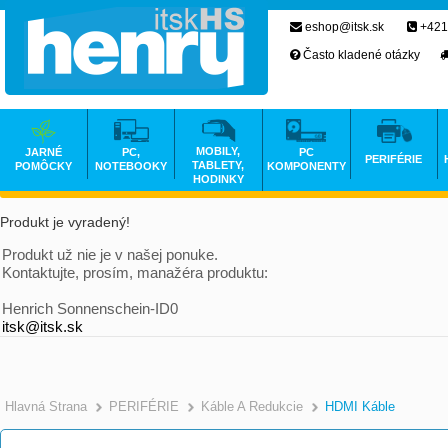
eshop@itsk.sk
+421
Často kladené otázky
MOBILY,
JARNÉ
PC,
PC
PERIFÉRIE
TABLETY,
POMÔCKY
NOTEBOOKY
KOMPONENTY
HODINKY
Produkt je vyradený!
Produkt už nie je v našej ponuke.
Kontaktujte, prosím, manažéra produktu:
Henrich Sonnenschein-ID0
itsk@itsk.sk
Hlavná Strana
PERIFÉRIE
Káble A Redukcie
HDMI Káble