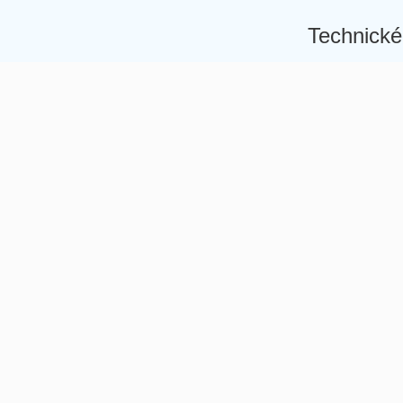
Technické
Â
Â
Â