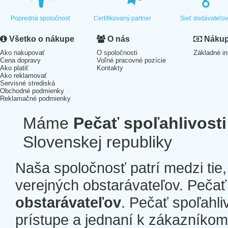
Popredná spoločnosť
Certifikovaný partner
Sieť dodávateľo
Všetko o nákupe
O nás
Nákup 
Ako nakupovať
O spoločnosti
Základné in
Cena dopravy
Voľné pracovné pozície
Ako platiť
Kontakty
Ako reklamovať
Servisné strediská
Obchodné podmienky
Reklamačné podmienky
Máme
Pečať spoľahlivosti
Slovenskej republiky
Naša spoločnosť patrí medzi tie
verejných obstarávateľov. Pečať 
obstarávateľov
. Pečať spoľahli
prístupe a jednaní k zákazníkom a