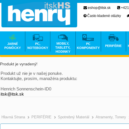
eshop@itsk.sk
+421
Často kladené otázky
MOBILY,
JARNÉ
PC,
PC
PERIFÉRIE
TABLETY,
POMÔCKY
NOTEBOOKY
KOMPONENTY
HODINKY
Produkt je vyradený!
Produkt už nie je v našej ponuke.
Kontaktujte, prosím, manažéra produktu:
Henrich Sonnenschein-ID0
itsk@itsk.sk
Hlavná Strana
PERIFÉRIE
Spotrebný Materiál
Atramenty, Tonery