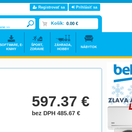
Registrovať sa
Prihlásiť sa
Košík:
0.00 €
anie >>
SOFTWARE, E-
ŠPORT,
ZÁHRADA,
NÁBYTOK
KNIHY
ZDRAVIE
HOBBY
597.37
€
bez DPH 485.67
€
do košíka