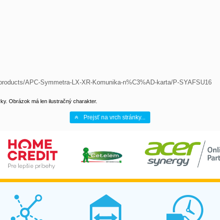
cs/products/APC-Symmetra-LX-XR-Komunika-n%C3%AD-karta/P-SYAFSU16
y. Obrázok má len ilustračný charakter.
Prejsť na vrch stránky...