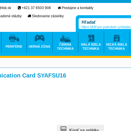
itsk.sk
+421 37 6503 908
Predajne a kontakty
ladené otázky
Sledovanie zásielky
Klikni SEM pre podrobné vyhľadáv
ČIERNA
MALÁ BIELA
VEĽKÁ BIELA
PERIFÉRIE
HERNÁ ZÓNA
TECHNIKA
TECHNIKA
TECHNIKA
cation Card SYAFSU16
Kúpiť na splátky.