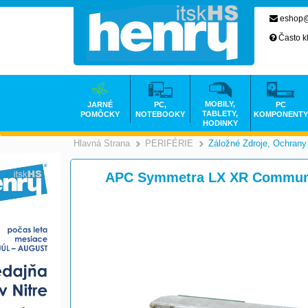
eshop@
Často k
MOBILY,
JARNÉ
PC,
PC
TABLETY,
POMÔCKY
NOTEBOOKY
KOMPONENTY
HODINKY
Hlavná Strana
PERIFÉRIE
Záložné Zdroje, Ochrany
>
>
APC Symmetra LX XR Communi