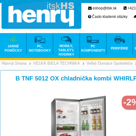
eshop@itsk.sk
+421
Často kladené otázky
MOBILY,
JARNÉ
PC,
PC
PERIFÉRIE
TABLETY,
POMÔCKY
NOTEBOOKY
KOMPONENTY
HODINKY
Hlavná Strana
VEĽKÁ BIELA TECHNIKA
Veľké Domáce Spotrebiče
>
>
B TNF 5012 OX chladnička kombi WHIRL
-2