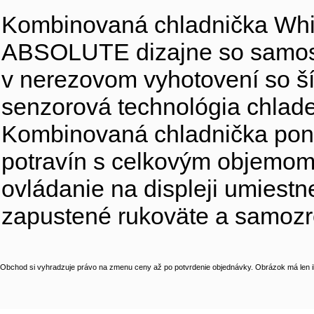
Kombinovaná chladnička Wh
ABSOLUTE dizajne so samosta
v nerezovom vyhotovení so ší
senzorová technológia chlad
Kombinovaná chladnička ponú
potravín s celkovým objemom 4
ovládanie na displeji umiestn
zapustené rukoväte a samozre
Obchod si vyhradzuje právo na zmenu ceny až po potvrdenie objednávky. Obrázok má len il