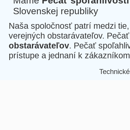
Máme
Pečať spoľahlivosti
Slovenskej republiky
Naša spoločnosť patrí medzi tie
verejných obstarávateľov. Pečať 
obstarávateľov
. Pečať spoľahli
prístupe a jednaní k zákazníkom a
Technické
Â
Â
Â