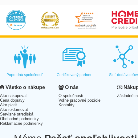
Popredná spoločnosť
Certifikovaný partner
Sieť dodávateľo
Všetko o nákupe
O nás
Nákup 
Ako nakupovať
O spoločnosti
Základné in
Cena dopravy
Voľné pracovné pozície
Ako platiť
Kontakty
Ako reklamovať
Servisné strediská
Obchodné podmienky
Reklamačné podmienky