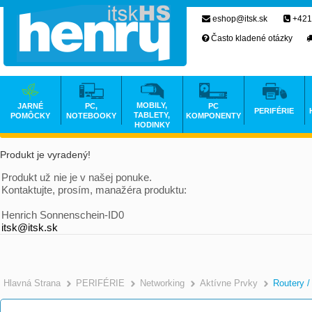
eshop@itsk.sk
+421
Často kladené otázky
MOBILY,
JARNÉ
PC,
PC
PERIFÉRIE
TABLETY,
POMÔCKY
NOTEBOOKY
KOMPONENTY
HODINKY
Produkt je vyradený!
Produkt už nie je v našej ponuke.
Kontaktujte, prosím, manažéra produktu:
Henrich Sonnenschein-ID0
itsk@itsk.sk
Hlavná Strana
PERIFÉRIE
Networking
Aktívne Prvky
Routery /