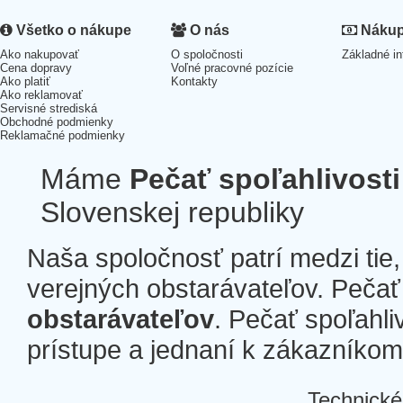
Všetko o nákupe
O nás
Nákup 
Ako nakupovať
O spoločnosti
Základné in
Cena dopravy
Voľné pracovné pozície
Ako platiť
Kontakty
Ako reklamovať
Servisné strediská
Obchodné podmienky
Reklamačné podmienky
Máme
Pečať spoľahlivosti
Slovenskej republiky
Naša spoločnosť patrí medzi tie
verejných obstarávateľov. Pečať 
obstarávateľov
. Pečať spoľahli
prístupe a jednaní k zákazníkom a
Technické