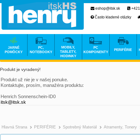
eshop@itsk.sk
+421
Často kladené otázky
MOBILY,
JARNÉ
PC,
PC
PERIFÉRIE
TABLETY,
POMÔCKY
NOTEBOOKY
KOMPONENTY
HODINKY
Produkt je vyradený!
Produkt už nie je v našej ponuke.
Kontaktujte, prosím, manažéra produktu:
Henrich Sonnenschein-ID0
itsk@itsk.sk
Hlavná Strana
PERIFÉRIE
Spotrebný Materiál
Atramenty, Tonery