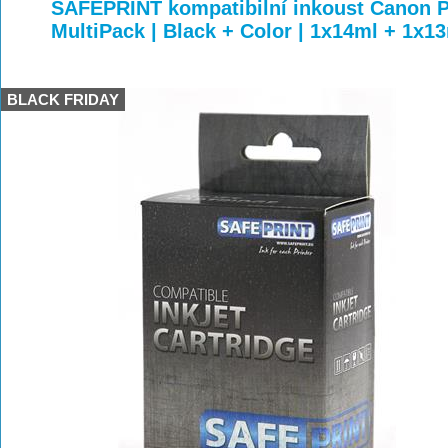
>
>
>
SAFEPRINT kompatibilní inkoust Canon 
MultiPack | Black + Color | 1x14ml + 1x1
BLACK FRIDAY