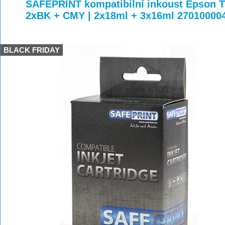
>
>
>
SAFEPRINT kompatibilní inkoust Epson T1
2xBK + CMY | 2x18ml + 3x16ml 27010000
BLACK FRIDAY