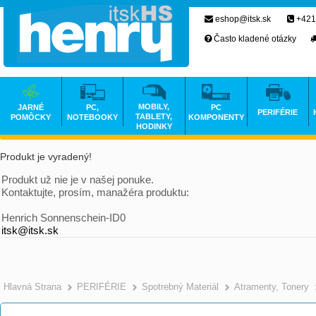
eshop@itsk.sk
+421
Často kladené otázky
MOBILY,
JARNÉ
PC,
PC
PERIFÉRIE
TABLETY,
POMÔCKY
NOTEBOOKY
KOMPONENTY
HODINKY
Produkt je vyradený!
Produkt už nie je v našej ponuke.
Kontaktujte, prosím, manažéra produktu:
Henrich Sonnenschein-ID0
itsk@itsk.sk
Hlavná Strana
PERIFÉRIE
Spotrebný Materiál
Atramenty, Tonery