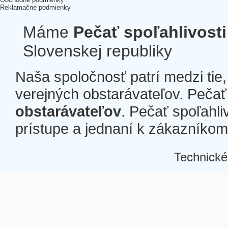
Reklamačné podmienky
Máme
Pečať spoľahlivosti
Slovenskej republiky
Naša spoločnosť patrí medzi tie
verejných obstarávateľov. Pečať 
obstarávateľov
. Pečať spoľahli
prístupe a jednaní k zákazníkom a
Technické
Â
Â
Â