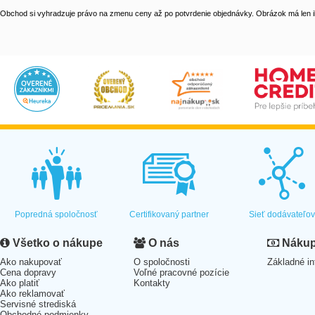
Obchod si vyhradzuje právo na zmenu ceny až po potvrdenie objednávky. Obrázok má len il
Popredná spoločnosť
Certifikovaný partner
Sieť dodávateľo
Všetko o nákupe
O nás
Nákup 
Ako nakupovať
O spoločnosti
Základné in
Cena dopravy
Voľné pracovné pozície
Ako platiť
Kontakty
Ako reklamovať
Servisné strediská
Obchodné podmienky