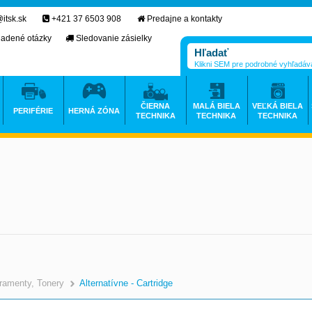
itsk.sk
+421 37 6503 908
Predajne a kontakty
ladené otázky
Sledovanie zásielky
Klikni SEM pre podrobné vyhľadáv
ČIERNA
MALÁ BIELA
VEĽKÁ BIELA
PERIFÉRIE
HERNÁ ZÓNA
TECHNIKA
TECHNIKA
TECHNIKA
ramenty, Tonery
Alternatívne - Cartridge