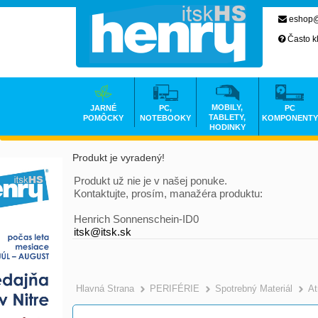
eshop@
Často k
MOBILY,
JARNÉ
PC,
PC
TABLETY,
POMÔCKY
NOTEBOOKY
KOMPONENTY
HODINKY
Produkt je vyradený!
Produkt už nie je v našej ponuke.
Kontaktujte, prosím, manažéra produktu:
Henrich Sonnenschein-ID0
itsk@itsk.sk
Hlavná Strana
PERIFÉRIE
Spotrebný Materiál
At