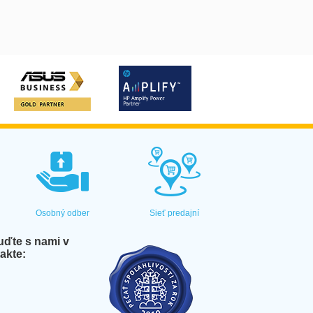
Osobný odber
Sieť predajní
ďte s nami v
akte: