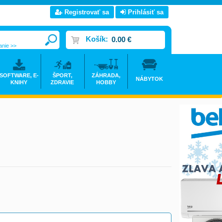
Registrovať sa
Prihlásiť sa
Košík:
0.00 €
anie >>
SOFTWARE, E-
ŠPORT,
ZÁHRADA,
NÁBYTOK
KNIHY
ZDRAVIE
HOBBY