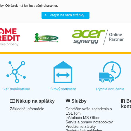
y. Obrázok má len ilustračný charakter.
Prejsť na vrch stránky...
Sieť dodávateľov
Široký sortiment
Rýchle doručenie
Nákup na splátky
Služby
Bu
kont
Základné informácie
Ochráňte vaše zariadenia s
ESETom
Inštalácia MS Office
Servis a opravy notebookov
Predĺženie záruky
Registračné pokladne