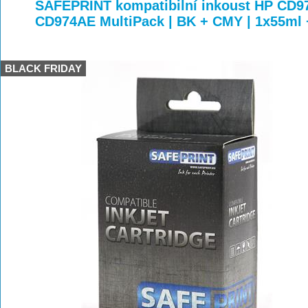
>
>
>
SAFEPRINT kompatibilní inkoust HP CD
CD974AE MultiPack | BK + CMY | 1x55ml
BLACK FRIDAY