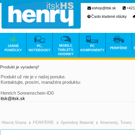
eshop@itsk.sk
+421
Často kladené otázky
MOBILY,
JARNÉ
PC,
PC
PERIFÉRIE
TABLETY,
POMÔCKY
NOTEBOOKY
KOMPONENTY
HODINKY
Produkt je vyradený!
Produkt už nie je v našej ponuke.
Kontaktujte, prosím, manažéra produktu:
Henrich Sonnenschein-ID0
itsk@itsk.sk
Hlavná Strana
PERIFÉRIE
Spotrebný Materiál
Atramenty, Tonery