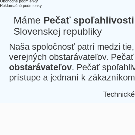
Obchodné podmienky
Reklamačné podmienky
Máme
Pečať spoľahlivosti
Slovenskej republiky
Naša spoločnosť patrí medzi tie
verejných obstarávateľov. Pečať 
obstarávateľov
. Pečať spoľahli
prístupe a jednaní k zákazníkom a
Technické
Â
Â
Â