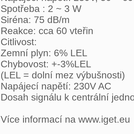
Spotřeba : 2 ~ 3 W

Siréna: 75 dB/m

Reakce: cca 60 vteřin

Citlivost:

Zemní plyn: 6% LEL

Chybovost: +-3%LEL

(LEL = dolní mez výbušnosti)

Napájecí napětí: 230V AC

Dosah signálu k centrální jednot
Více informací na www.iget.eu