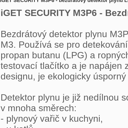
iGET SECURITY M3P6 - bezdrátový detektor plynu 
iGET SECURITY M3P6 - Bezdr
Bezdrátový detektor plynu M3P
M3. Používá se pro detekování
propan butanu (LPG) a ropných 
testovací tlačítko a je napájen
designu, je ekologicky úsporný 
Detektor plynu je již nedílnou s
v mnoha směrech:

- plynový vařič v kuchyni,
