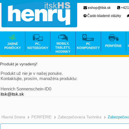
eshop@itsk.sk
+421
Často kladené otázky
MOBILY,
JARNÉ
PC,
PC
PERIFÉRIE
TABLETY,
POMÔCKY
NOTEBOOKY
KOMPONENTY
HODINKY
Produkt je vyradený!
Produkt už nie je v našej ponuke.
Kontaktujte, prosím, manažéra produktu:
Henrich Sonnenschein-ID0
itsk@itsk.sk
Hlavná Strana
PERIFÉRIE
Zabezpečovacia Technika
Zabezpečov