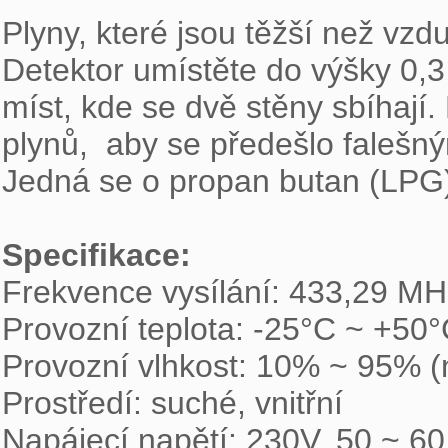
Plyny, které jsou těžší než vzdu
Detektor umístěte do výšky 0,3
míst, kde se dvě stěny sbíhají.
plynů,  aby se předešlo falešn
Jedná se o propan butan (LPG) 
Specifikace:

Frekvence vysílání: 433,29 MH
Provozní teplota: -25°C ~ +50°
Provozní vlhkost: 10% ~ 95% (n
Prostředí: suché, vnitřní

Napájecí napětí: 230V, 50 ~ 60