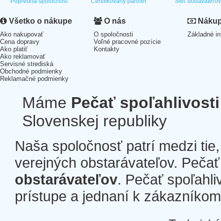
Popredná spoločnosť
Certifikovaný partner
Sieť dodávateľo
Všetko o nákupe
O nás
Nákup 
Ako nakupovať
O spoločnosti
Základné in
Cena dopravy
Voľné pracovné pozície
Ako platiť
Kontakty
Ako reklamovať
Servisné strediská
Obchodné podmienky
Reklamačné podmienky
Máme
Pečať spoľahlivosti
Slovenskej republiky
Naša spoločnosť patrí medzi tie
verejných obstarávateľov. Pečať 
obstarávateľov
. Pečať spoľahli
prístupe a jednaní k zákazníkom a