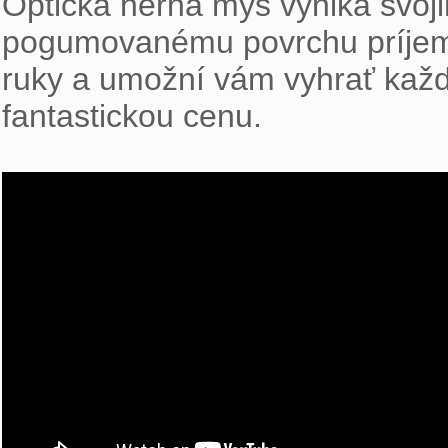
Optická herná myš vyniká svoj
pogumovanému povrchu príjemn
ruky a umožní vám vyhrať každ
fantastickou cenu.