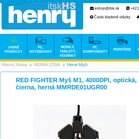
eshop@itsk.sk
+421
Často kladené otázky
MOBILY,
JARNÉ
PC,
PC
PERIFÉRIE
TABLETY,
POMÔCKY
NOTEBOOKY
KOMPONENTY
HODINKY
Hlavná Strana
HERNÁ ZÓNA
Herné Myši
>
>
RED FIGHTER Myš M1, 4000DPI, optická, 10
čierna, herná MMRDE01UGR00