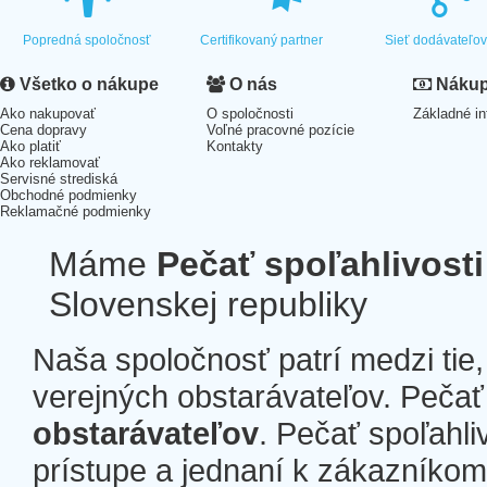
Popredná spoločnosť
Certifikovaný partner
Sieť dodávateľo
Všetko o nákupe
O nás
Nákup 
Ako nakupovať
O spoločnosti
Základné in
Cena dopravy
Voľné pracovné pozície
Ako platiť
Kontakty
Ako reklamovať
Servisné strediská
Obchodné podmienky
Reklamačné podmienky
Máme
Pečať spoľahlivosti
Slovenskej republiky
Naša spoločnosť patrí medzi tie
verejných obstarávateľov. Pečať 
obstarávateľov
. Pečať spoľahli
prístupe a jednaní k zákazníkom a