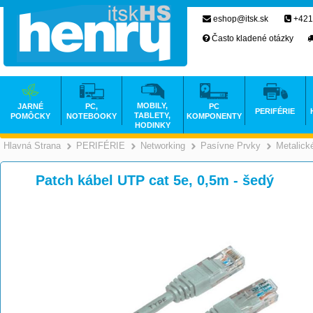
eshop@itsk.sk
+421
Často kladené otázky
MOBILY,
JARNÉ
PC,
PC
PERIFÉRIE
TABLETY,
POMÔCKY
NOTEBOOKY
KOMPONENTY
HODINKY
Hlavná Strana
PERIFÉRIE
Networking
Pasívne Prvky
Metalick
>
>
>
Patch kábel UTP cat 5e, 0,5m - šedý