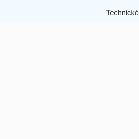
Technické
Â
Â
Â