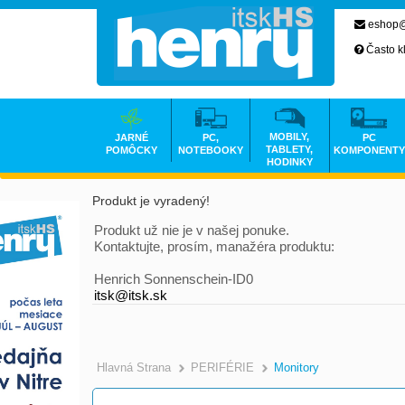
eshop@
Často k
MOBILY,
JARNÉ
PC,
PC
TABLETY,
POMÔCKY
NOTEBOOKY
KOMPONENTY
HODINKY
Produkt je vyradený!
Produkt už nie je v našej ponuke.
Kontaktujte, prosím, manažéra produktu:
Henrich Sonnenschein-ID0
itsk@itsk.sk
Hlavná Strana
PERIFÉRIE
Monitory