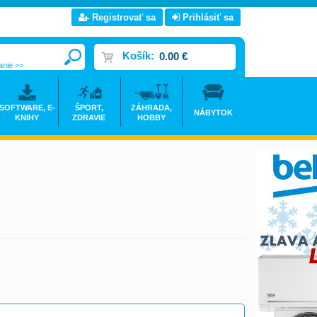
Registrovať sa
Prihlásiť sa
Košík:
0.00 €
anie >>
SOFTWARE, E-
ŠPORT,
ZÁHRADA,
NÁBYTOK
KNIHY
ZDRAVIE
HOBBY