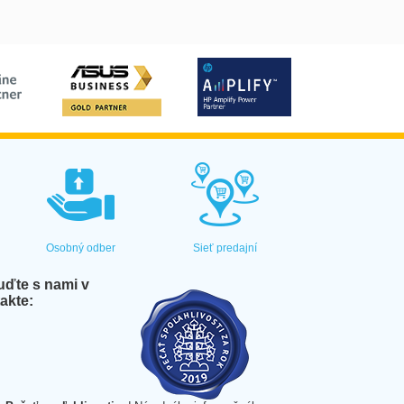
Osobný odber
Sieť predajní
ďte s nami v
akte: