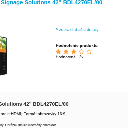
j Signage Solutions 42'' BDL4270EL/00
zobraziť ďalšie detaily
Hodnotenie produktu
Hodnotené 12x
 Solutions 42'' BDL4270EL/00
hranie:HDMI; Formát obrazovky:16:9
y. Obrázok má len ilustračný charakter.