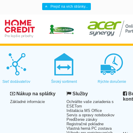
Prejsť na vrch stránky...
Sieť dodávateľov
Široký sortiment
Rýchle doručenie
Nákup na splátky
Služby
Bu
kont
Základné informácie
Ochráňte vaše zariadenia s
ESETom
Inštalácia MS Office
Servis a opravy notebookov
Predĺženie záruky
Registračné pokladne
Vlastná herná PC zostava
Výhody pre registrovaných