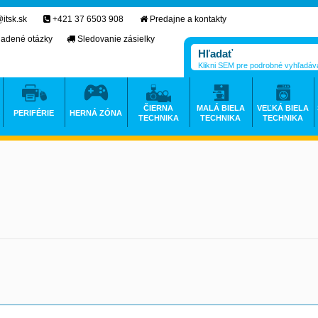
itsk.sk
+421 37 6503 908
Predajne a kontakty
ladené otázky
Sledovanie zásielky
Klikni SEM pre podrobné vyhľadáv
ČIERNA
MALÁ BIELA
VEĽKÁ BIELA
PERIFÉRIE
HERNÁ ZÓNA
TECHNIKA
TECHNIKA
TECHNIKA