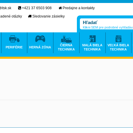
itsk.sk
+421 37 6503 908
Predajne a kontakty
ladené otázky
Sledovanie zásielky
Klikni SEM pre podrobné vyhľadáv
ČIERNA
MALÁ BIELA
VEĽKÁ BIELA
PERIFÉRIE
HERNÁ ZÓNA
TECHNIKA
TECHNIKA
TECHNIKA