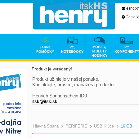
eshop@
Často k
MOBILY,
JARNÉ
PC,
PC
TABLETY,
POMÔCKY
NOTEBOOKY
KOMPONENTY
HODINKY
Produkt je vyradený!
Produkt už nie je v našej ponuke.
Kontaktujte, prosím, manažéra produktu:
Henrich Sonnenschein-ID0
itsk@itsk.sk
Hlavná Strana
PERIFÉRIE
USB Klúče
16 GB