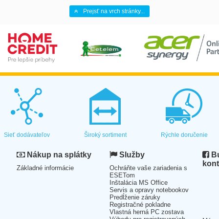
Prejsť na vrch stránky...
Sieť dodávateľov
Široký sortiment
Rýchle doručenie
Nákup na splátky
Služby
Bu
kont
Základné informácie
Ochráňte vaše zariadenia s
ESETom
Inštalácia MS Office
Servis a opravy notebookov
Predĺženie záruky
Registračné pokladne
Vlastná herná PC zostava