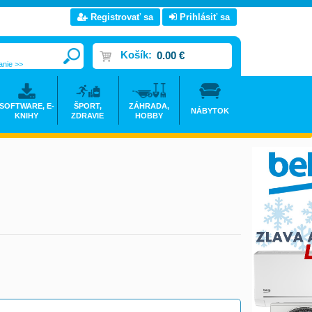
Registrovať sa
Prihlásiť sa
Košík:
0.00 €
anie >>
SOFTWARE, E-
ŠPORT,
ZÁHRADA,
NÁBYTOK
KNIHY
ZDRAVIE
HOBBY