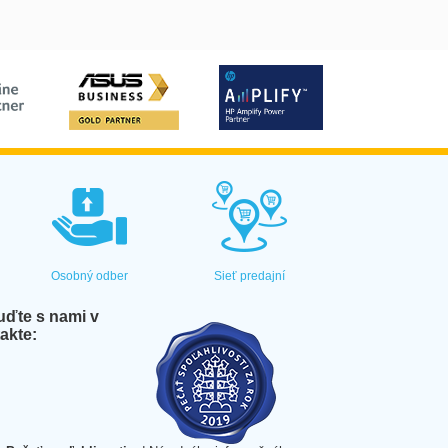
Osobný odber
Sieť predajní
ďte s nami v
akte: