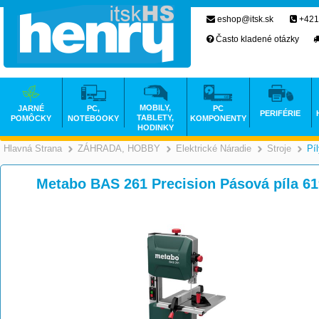
eshop@itsk.sk
+421
Často kladené otázky
MOBILY,
JARNÉ
PC,
PC
PERIFÉRIE
TABLETY,
POMÔCKY
NOTEBOOKY
KOMPONENTY
HODINKY
Hlavná Strana
ZÁHRADA, HOBBY
Elektrické Náradie
Stroje
Pí
>
>
Metabo BAS 261 Precision Pásová píla 6