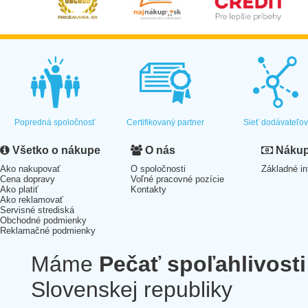
Popredná spoločnosť
Certifikovaný partner
Sieť dodávateľo
Všetko o nákupe
O nás
Nákup 
Ako nakupovať
O spoločnosti
Základné in
Cena dopravy
Voľné pracovné pozície
Ako platiť
Kontakty
Ako reklamovať
Servisné strediská
Obchodné podmienky
Reklamačné podmienky
Máme
Pečať spoľahlivosti
Slovenskej republiky