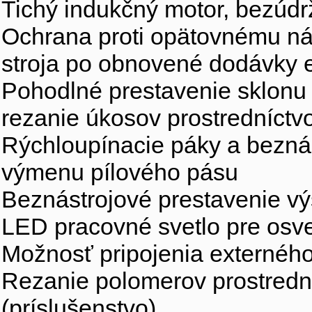
Tichý indukčný motor, bezúdr
Ochrana proti opätovnému n
stroja po obnovené dodávky e
Pohodlné prestavenie sklonu p
rezanie úkosov prostredníct
Rýchloupínacie páky a beznás
výmenu pílového pásu
Beznástrojové prestavenie v
LED pracovné svetlo pre osve
Možnosť pripojenia externéh
Rezanie polomerov prostredn
(príslušenstvo)