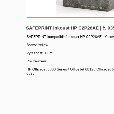
SAFEPRINT inkoust HP C2P26AE | č. 935
SAFEPRINT kompatibilní inkoust HP C2P26AE | Yellow
Barva: Yellow
Výtěžnost: 12 ml
Pro zařízení:
HP OfficeJet 6800 Series / OfficeJet 6812 / OfficeJet 6
6825