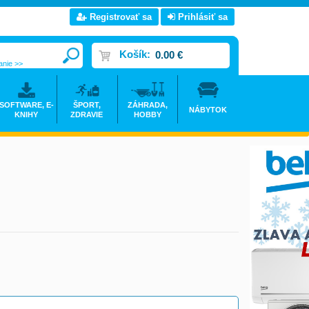
Registrovať sa
Prihlásiť sa
Košík:
0.00 €
anie >>
SOFTWARE, E-
ŠPORT,
ZÁHRADA,
NÁBYTOK
KNIHY
ZDRAVIE
HOBBY