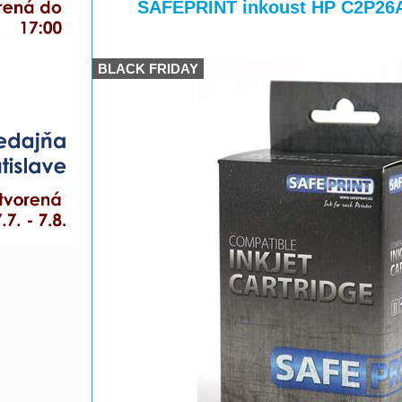
>
>
SAFEPRINT inkoust HP C2P26AE
BLACK FRIDAY