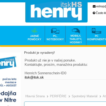
eshop@
Často k
MOBILY,
JARNÉ
PC,
PC
TABLETY,
POMÔCKY
NOTEBOOKY
KOMPONENTY
HODINKY
Produkt je vyradený!
Produkt už nie je v našej ponuke.
Kontaktujte, prosím, manažéra produktu:
Henrich Sonnenschein-ID0
itsk@itsk.sk
Hlavná Strana
PERIFÉRIE
Spotrebný Materiál
At