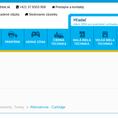
itsk.sk
+421 37 6503 908
Predajne a kontakty
ladené otázky
Sledovanie zásielky
Klikni SEM pre podrobné vyhľadáv
ČIERNA
MALÁ BIELA
VEĽKÁ BIELA
PERIFÉRIE
HERNÁ ZÓNA
TECHNIKA
TECHNIKA
TECHNIKA
ramenty, Tonery
Alternatívne - Cartridge