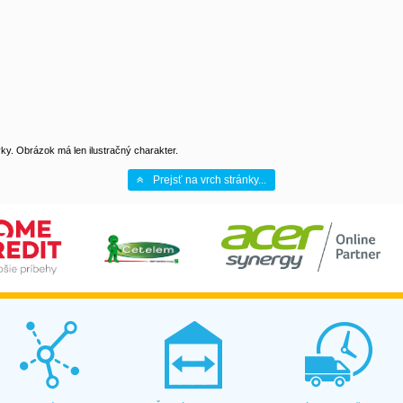
y. Obrázok má len ilustračný charakter.
Prejsť na vrch stránky...