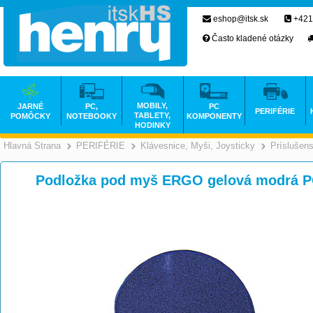
eshop@itsk.sk
+421
Často kladené otázky
MOBILY,
JARNÉ
PC,
PC
PERIFÉRIE
TABLETY,
POMÔCKY
NOTEBOOKY
KOMPONENTY
HODINKY
Hlavná Strana
PERIFÉRIE
Klávesnice, Myši, Joysticky
Príslušen
>
>
Podložka pod myš ERGO gelová modrá 