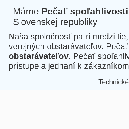
Máme
Pečať spoľahlivosti
Slovenskej republiky
Naša spoločnosť patrí medzi tie
verejných obstarávateľov. Pečať 
obstarávateľov
. Pečať spoľahli
prístupe a jednaní k zákazníkom a
Technické
Â
Â
Â