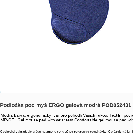
Podložka pod myš ERGO gelová modrá POD052431
Modrá barva, ergonomický tvar pro pohodlí Vašich rukou. Textilní povr
MP-GEL Gel mouse pad with wrist rest Comfortable gel mouse pad with
Obchod si vyhradzuje právo na zmenu ceny až po potvrdenie objednávky. Obrázok má len il