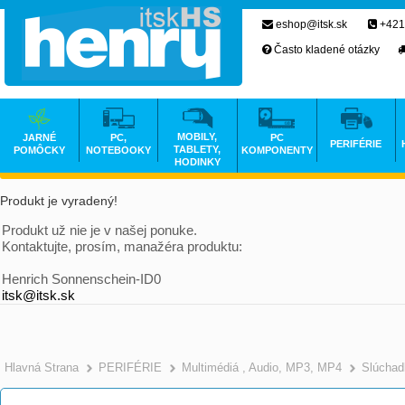
eshop@itsk.sk
+421
Často kladené otázky
MOBILY,
JARNÉ
PC,
PC
PERIFÉRIE
TABLETY,
POMÔCKY
NOTEBOOKY
KOMPONENTY
HODINKY
Produkt je vyradený!
Produkt už nie je v našej ponuke.
Kontaktujte, prosím, manažéra produktu:
Henrich Sonnenschein-ID0
itsk@itsk.sk
Hlavná Strana
PERIFÉRIE
Multimédiá , Audio, MP3, MP4
Slúchad