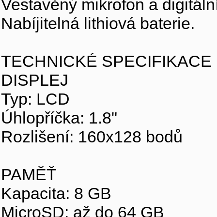
Vestavěný mikrofon a digitál
Nabíjitelná lithiová baterie.
TECHNICKÉ SPECIFIKACE
DISPLEJ
Typ: LCD
Úhlopříčka: 1.8"
Rozlišení: 160x128 bodů
PAMĚŤ
Kapacita: 8 GB
MicroSD: až do 64 GB