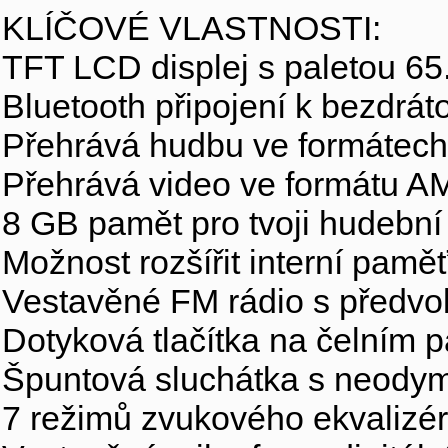
KLÍČOVÉ VLASTNOSTI:
TFT LCD displej s paletou 65
Bluetooth připojení k bezdrá
Přehrává hudbu ve formátec
Přehrává video ve formátu A
8 GB pamět pro tvoji hudební 
Možnost rozšířit interní pam
Vestavěné FM rádio s předvo
Dotyková tlačítka na čelním 
Špuntová sluchátka s neody
7 režimů zvukového ekvalizér