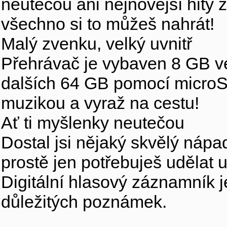
neutečou ani nejnovější hity z
všechno si to můžeš nahrát!
Malý zvenku, velký uvnitř
Přehrávač je vybaven 8 GB ves
dalších 64 GB pomocí microSD
muzikou a vyraž na cestu!
Ať ti myšlenky neutečou
Dostal jsi nějaký skvělý náp
prostě jen potřebuješ udělat
Digitální hlasový záznamník j
důležitých poznámek.