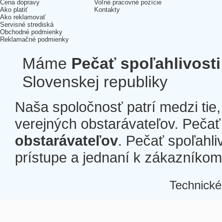
Cena dopravy
Voľné pracovné pozície
Ako platiť
Kontakty
Ako reklamovať
Servisné strediská
Obchodné podmienky
Reklamačné podmienky
Máme
Pečať spoľahlivosti
Slovenskej republiky
Naša spoločnosť patrí medzi tie
verejných obstarávateľov. Pečať 
obstarávateľov
. Pečať spoľahli
prístupe a jednaní k zákazníkom a
Technické
Â
Â
Â