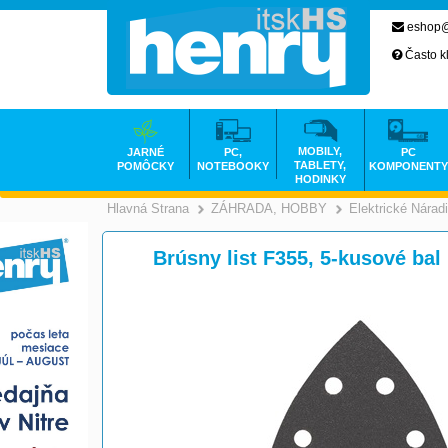
eshop@
Často k
MOBILY,
JARNÉ
PC,
PC
TABLETY,
POMÔCKY
NOTEBOOKY
KOMPONENTY
HODINKY
Hlavná Strana
ZÁHRADA, HOBBY
Elektrické Nárad
>
Brúsny list F355, 5-kusové bal