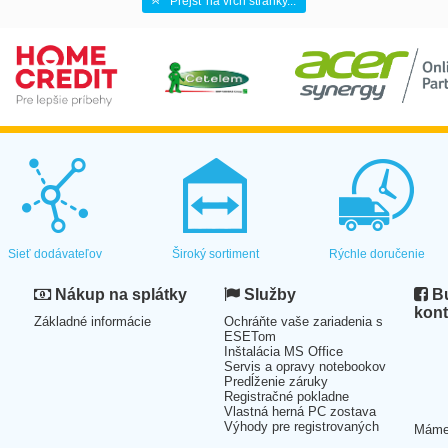
Prejsť na vrch stránky...
Sieť dodávateľov
Široký sortiment
Rýchle doručenie
Nákup na splátky
Služby
Bu
kont
Základné informácie
Ochráňte vaše zariadenia s
ESETom
Inštalácia MS Office
Servis a opravy notebookov
Predĺženie záruky
Registračné pokladne
Vlastná herná PC zostava
Výhody pre registrovaných
Mám