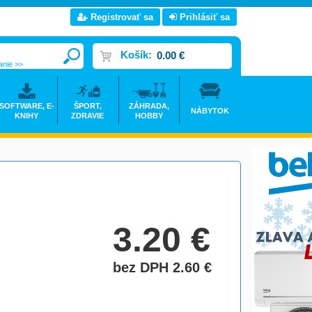
Registrovať sa
Prihlásiť sa
Košík:
0.00 €
anie >>
SOFTWARE, E-
ŠPORT,
ZÁHRADA,
NÁBYTOK
KNIHY
ZDRAVIE
HOBBY
3.20
€
bez DPH 2.60
€
do košíka