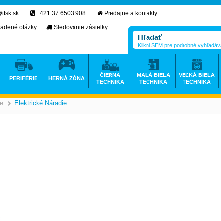
itsk.sk
+421 37 6503 908
Predajne a kontakty
ladené otázky
Sledovanie zásielky
Klikni SEM pre podrobné vyhľadáv
ČIERNA
MALÁ BIELA
VEĽKÁ BIELA
PERIFÉRIE
HERNÁ ZÓNA
TECHNIKA
TECHNIKA
TECHNIKA
ie
Elektrické Náradie
>
>