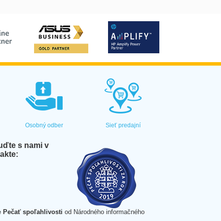
Osobný odber
Sieť predajní
ďte s nami v
akte:
e
Pečať spoľahlivosti
od Národného informačného