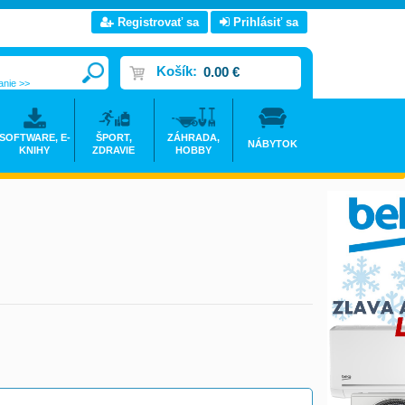
Registrovať sa
Prihlásiť sa
Košík:
0.00 €
anie >>
SOFTWARE, E-
ŠPORT,
ZÁHRADA,
NÁBYTOK
KNIHY
ZDRAVIE
HOBBY