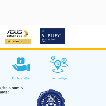
Osobný odber
Sieť predajní
ďte s nami v
akte: