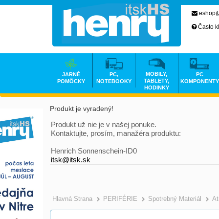
eshop@
Často k
MOBILY,
JARNÉ
PC,
PC
TABLETY,
POMÔCKY
NOTEBOOKY
KOMPONENTY
HODINKY
Produkt je vyradený!
Produkt už nie je v našej ponuke.
Kontaktujte, prosím, manažéra produktu:
Henrich Sonnenschein-ID0
itsk@itsk.sk
Hlavná Strana
PERIFÉRIE
Spotrebný Materiál
At