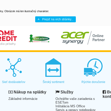
y. Obrázok má len ilustračný charakter.
Prejsť na vrch stránky...
Sieť dodávateľov
Široký sortiment
Rýchle doručenie
Nákup na splátky
Služby
Bu
kont
Základné informácie
Ochráňte vaše zariadenia s
ESETom
Inštalácia MS Office
Servis a opravy notebookov