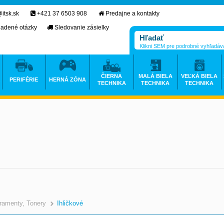
itsk.sk
+421 37 6503 908
Predajne a kontakty
ladené otázky
Sledovanie zásielky
Klikni SEM pre podrobné vyhľadáv
ČIERNA
MALÁ BIELA
VEĽKÁ BIELA
PERIFÉRIE
HERNÁ ZÓNA
TECHNIKA
TECHNIKA
TECHNIKA
ramenty, Tonery
Ihličkové