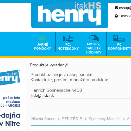
eshop@
Často k
MOBILY,
JARNÉ
PC,
PC
TABLETY,
POMÔCKY
NOTEBOOKY
KOMPONENTY
HODINKY
Produkt je vyradený!
Produkt už nie je v našej ponuke.
Kontaktujte, prosím, manažéra produktu:
Henrich Sonnenschein-ID0
itsk@itsk.sk
Hlavná Strana
PERIFÉRIE
Spotrebný Materiál
At