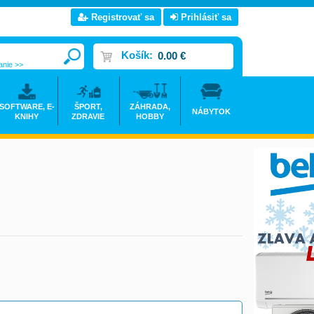
Registrovať sa
Prihlásiť sa
Košík:
0.00 €
anie >>
SOFTWARE, E-
ŠPORT,
ZÁHRADA,
NÁBYTOK
KNIHY
ZDRAVIE
HOBBY