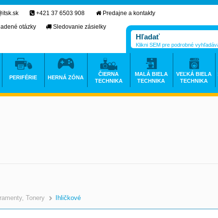
itsk.sk
+421 37 6503 908
Predajne a kontakty
ladené otázky
Sledovanie zásielky
Klikni SEM pre podrobné vyhľadáv
ČIERNA
MALÁ BIELA
VEĽKÁ BIELA
PERIFÉRIE
HERNÁ ZÓNA
TECHNIKA
TECHNIKA
TECHNIKA
ramenty, Tonery
Ihličkové