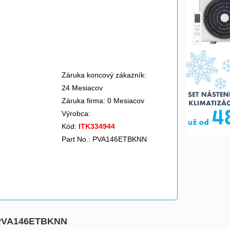
Záruka koncový zákazník:
24 Mesiacov
Záruka firma: 0 Mesiacov
Výrobca:
Kód:
ITK334944
Part No.: PVA146ETBKNN
ks PVA146ETBKNN