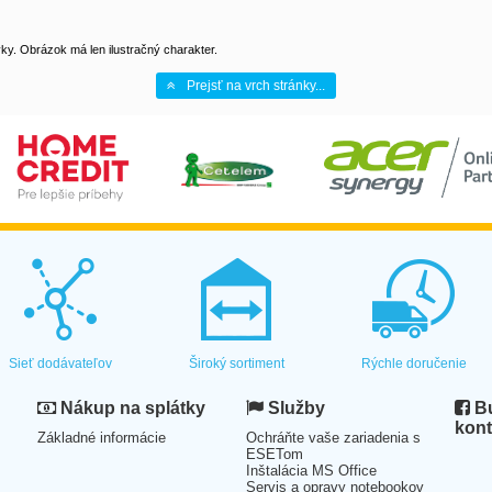
y. Obrázok má len ilustračný charakter.
Prejsť na vrch stránky...
Sieť dodávateľov
Široký sortiment
Rýchle doručenie
Nákup na splátky
Služby
Bu
kont
Základné informácie
Ochráňte vaše zariadenia s
ESETom
Inštalácia MS Office
Servis a opravy notebookov