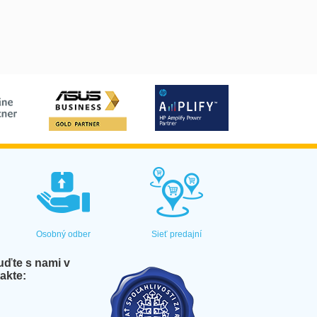
Osobný odber
Sieť predajní
ďte s nami v
akte: