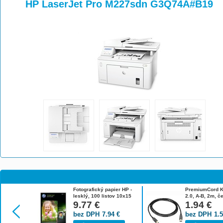
>
>
HP LaserJet Pro M227sdn G3Q74A#B19
Fotografický papier HP -
PremiumCord K
lesklý, 100 listov 10x15
2.0, A-B, 2m, č
cm CR757A
9.77
€
1.94
€
bez DPH
7.94
€
bez DPH
1.