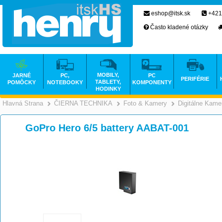
eshop@itsk.sk
+421
Často kladené otázky
MOBILY,
JARNÉ
PC,
PC
PERIFÉRIE
TABLETY,
POMÔCKY
NOTEBOOKY
KOMPONENTY
HODINKY
Hlavná Strana
ČIERNA TECHNIKA
Foto & Kamery
Digitálne Kame
>
>
GoPro Hero 6/5 battery AABAT-001