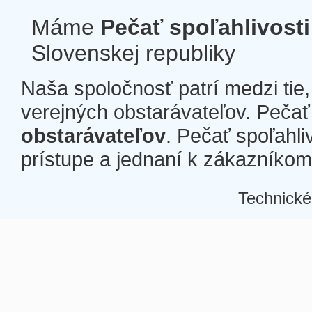
Máme
Pečať spoľahlivosti
Slovenskej republiky
Naša spoločnosť patrí medzi tie
verejných obstarávateľov. Pečať 
obstarávateľov
. Pečať spoľahli
prístupe a jednaní k zákazníkom a
Technické
Â
Â
Â