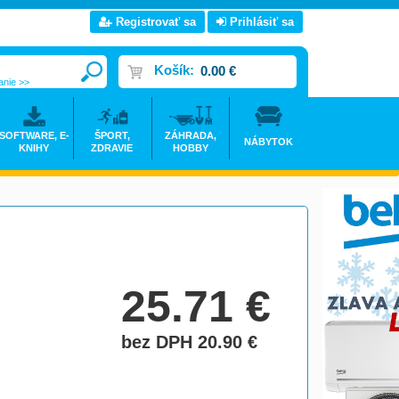
Registrovať sa
Prihlásiť sa
Košík:
0.00 €
anie >>
SOFTWARE, E-
ŠPORT,
ZÁHRADA,
NÁBYTOK
KNIHY
ZDRAVIE
HOBBY
25.71
€
bez DPH 20.90
€
do košíka