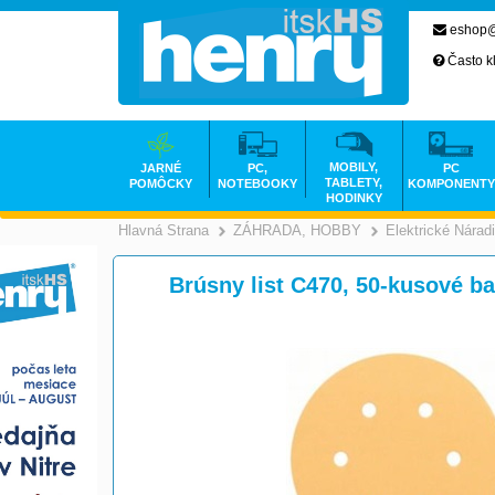
eshop@
Často k
MOBILY,
JARNÉ
PC,
PC
TABLETY,
POMÔCKY
NOTEBOOKY
KOMPONENTY
HODINKY
Hlavná Strana
ZÁHRADA, HOBBY
Elektrické Nárad
>
Brúsny list C470, 50-kusové b