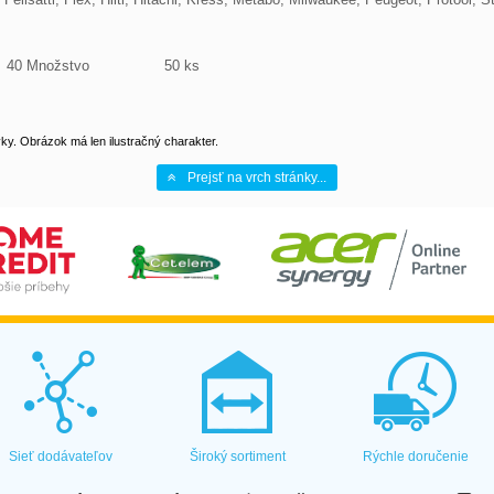
  40 Množstvo                 50 ks 

y. Obrázok má len ilustračný charakter.
Prejsť na vrch stránky...
Sieť dodávateľov
Široký sortiment
Rýchle doručenie