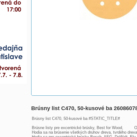
Brúsny list C470, 50-kusové ba 2608607
Brúsny list C470, 50-kusové ba #STATIC_TITLE#

Brúsne listy pre excentrické brúsky, Best for Wood,         
Hodia sa na brúsenie všetkých druhov dreva, tvrdého dreva
Hodia sa pre excentrické brúsky Bosch, AEG, DeWalt, Elu, F