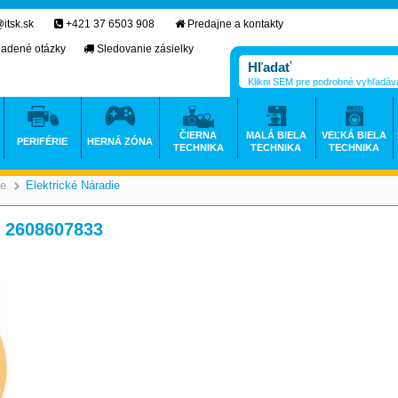
itsk.sk
+421 37 6503 908
Predajne a kontakty
ladené otázky
Sledovanie zásielky
Klikni SEM pre podrobné vyhľadáv
ČIERNA
MALÁ BIELA
VEĽKÁ BIELA
PERIFÉRIE
HERNÁ ZÓNA
TECHNIKA
TECHNIKA
TECHNIKA
ie
Elektrické Náradie
>
>
a 2608607833