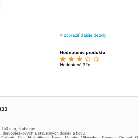
zobraziť ďalšie detaily
Hodnotenie produktu
Hodnotené 32x
833
O 150 mm, 6 otvorov

, drevotrieskových a stavebných dosiek a kovu

elisatti, Flex, Hilti, Hitachi, Kress, Metabo, Milwaukee, Peugeot, Protool, 