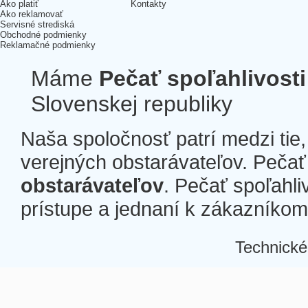
Ako platiť
Kontakty
Ako reklamovať
Servisné strediská
Obchodné podmienky
Reklamačné podmienky
Máme
Pečať spoľahlivosti
Slovenskej republiky
Naša spoločnosť patrí medzi tie
verejných obstarávateľov. Pečať 
obstarávateľov
. Pečať spoľahli
prístupe a jednaní k zákazníkom a
Technické
Â
Â
Â