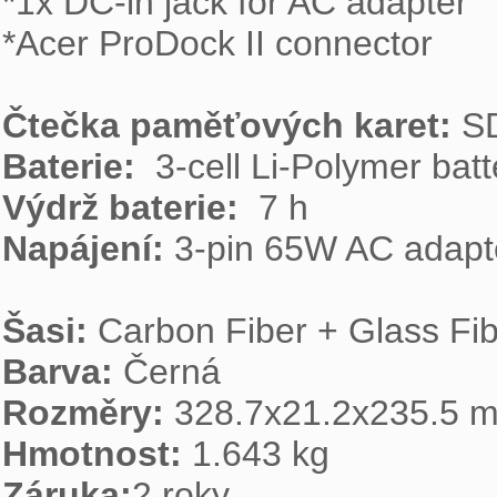
*1x DC-in jack for AC adapter

*Acer ProDock II connector

Čtečka paměťových karet: 
Baterie: 
Výdrž baterie: 
Napájení: 
3-pin 65W AC adapte
Šasi: 
Barva: 
Rozměry: 
Hmotnost: 
Záruka:
2 roky