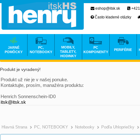
eshop@itsk.sk
+421
Často kladené otázky
MOBILY,
JARNÉ
PC,
PC
PERIFÉRIE
TABLETY,
POMÔCKY
NOTEBOOKY
KOMPONENTY
HODINKY
Produkt je vyradený!
Produkt už nie je v našej ponuke.
Kontaktujte, prosím, manažéra produktu:
Henrich Sonnenschein-ID0
itsk@itsk.sk
Hlavná Strana
PC, NOTEBOOKY
Notebooky
Podľa Uhlopriečky