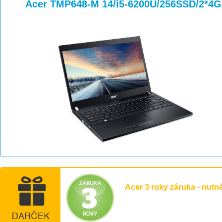
>
>
>
Acer TMP648-M 14/i5-6200U/256SSD/2*
Acer 3 roky záruka - nutn