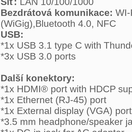
Síť: 
Bezdrátová komunikace: 
WI-
USB: 

*1x USB 3.1 type C with Thunde
*3x USB 3.0 ports

Další konektory: 

*1x HDMI® port with HDCP sup
*1x Ethernet (RJ-45) port

*1x External display (VGA) port

*3.5 mm headphone/speaker ja