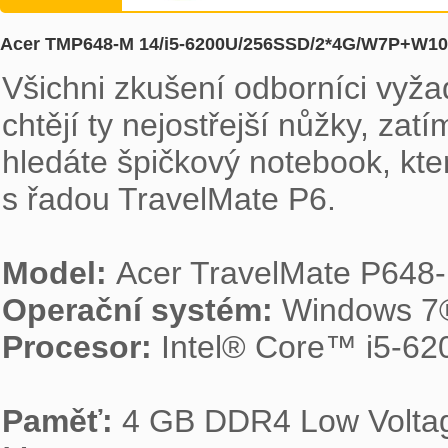
Acer TMP648-M 14/i5-6200U/256SSD/2*4G/W7P+W1
Všichni zkušení odborníci vyžad
chtějí ty nejostřejší nůžky, zatí
hledáte špičkový notebook, kter
s řadou TravelMate P6.

Model: 
Operační systém: 
Procesor: 
Intel® Core™ i5-62
Paměť: 
4 GB DDR4 Low Volta