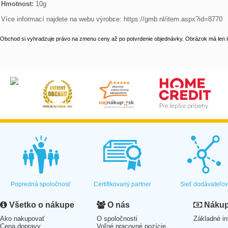
Hmotnost: 
10g

Více informací najdete na webu výrobce: https://gmb.nl/item.aspx?id=8770
Obchod si vyhradzuje právo na zmenu ceny až po potvrdenie objednávky. Obrázok má len il
Popredná spoločnosť
Certifikovaný partner
Sieť dodávateľo
Všetko o nákupe
O nás
Nákup 
Ako nakupovať
O spoločnosti
Základné in
Cena dopravy
Voľné pracovné pozície