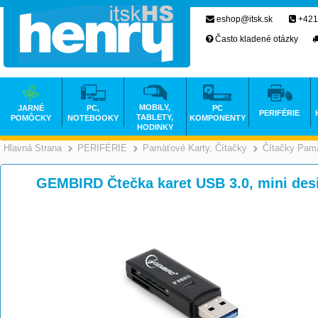
eshop@itsk.sk
+421
Často kladené otázky
MOBILY,
JARNÉ
PC,
PC
PERIFÉRIE
TABLETY,
POMÔCKY
NOTEBOOKY
KOMPONENTY
HODINKY
Hlavná Strana
PERIFÉRIE
Pamäťové Karty, Čítačky
Čítačky Pamä
>
>
GEMBIRD Čtečka karet USB 3.0, mini de