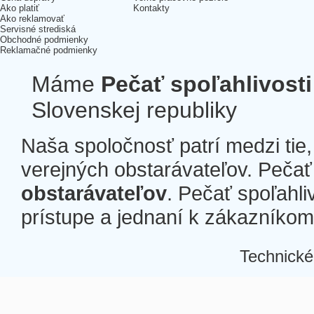
Ako platiť
Kontakty
Ako reklamovať
Servisné strediská
Obchodné podmienky
Reklamačné podmienky
Máme
Pečať spoľahlivosti
Slovenskej republiky
Naša spoločnosť patrí medzi tie
verejných obstarávateľov. Pečať 
obstarávateľov
. Pečať spoľahli
prístupe a jednaní k zákazníkom a
Technické
Â
Â
Â