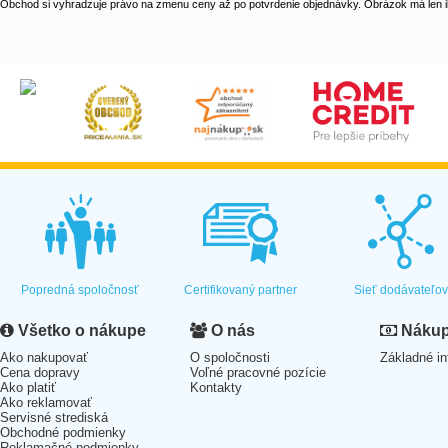
Obchod si vyhradzuje právo na zmenu ceny až po potvrdenie objednávky. Obrázok má len il
Popredná spoločnosť
Certifikovaný partner
Sieť dodávateľo
Všetko o nákupe
O nás
Nákup 
Ako nakupovať
O spoločnosti
Základné in
Cena dopravy
Voľné pracovné pozície
Ako platiť
Kontakty
Ako reklamovať
Servisné strediská
Obchodné podmienky
Reklamačné podmienky