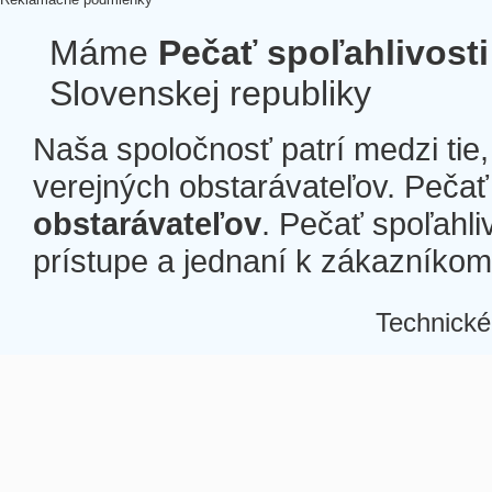
Máme
Pečať spoľahlivosti
Slovenskej republiky
Naša spoločnosť patrí medzi tie
verejných obstarávateľov. Pečať 
obstarávateľov
. Pečať spoľahli
prístupe a jednaní k zákazníkom a
Technické
Â
Â
Â