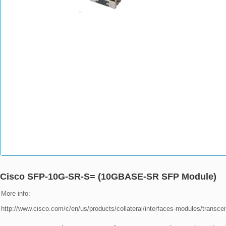
Cisco SFP-10G-SR-S= (10GBASE-SR SFP Module)
More info:

http://www.cisco.com/c/en/us/products/collateral/interfaces-modules/transc