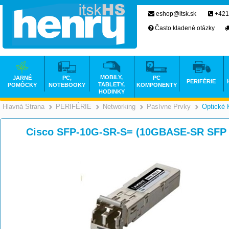
eshop@itsk.sk
+421
Často kladené otázky
MOBILY,
JARNÉ
PC,
PC
PERIFÉRIE
TABLETY,
POMÔCKY
NOTEBOOKY
KOMPONENTY
HODINKY
Hlavná Strana
PERIFÉRIE
Networking
Pasívne Prvky
Optické 
>
>
>
Cisco SFP-10G-SR-S= (10GBASE-SR SFP