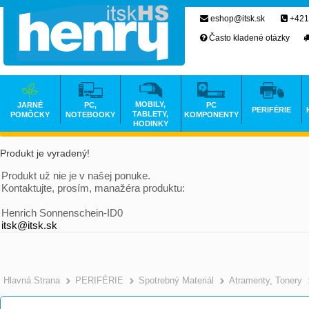
eshop@itsk.sk
+421
Často kladené otázky
MOBILY,
JARNÉ
PC,
PC
PERIFÉRIE
TABLETY,
POMÔCKY
NOTEBOOKY
KOMPONENTY
HODINKY
Produkt je vyradený!
Produkt už nie je v našej ponuke.
Kontaktujte, prosím, manažéra produktu:
Henrich Sonnenschein-ID0
itsk@itsk.sk
Hlavná Strana
PERIFÉRIE
Spotrebný Materiál
Atramenty, Tonery