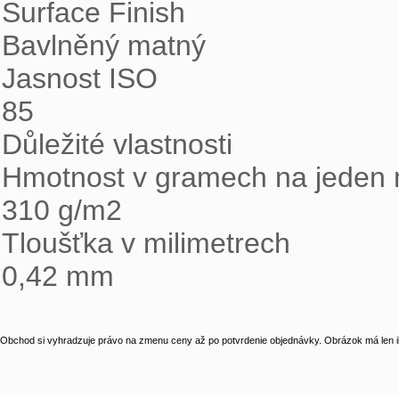
Surface Finish

Bavlněný matný

Jasnost ISO

85

Důležité vlastnosti

Hmotnost v gramech na jeden m
310 g/m2

Tloušťka v milimetrech

0,42 mm
Obchod si vyhradzuje právo na zmenu ceny až po potvrdenie objednávky. Obrázok má len il