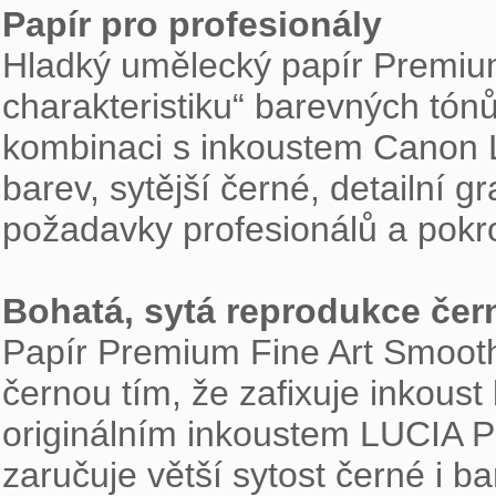
Papír pro profesionály

Hladký umělecký papír Premium
charakteristiku“ barevných tónů
kombinaci s inkoustem Canon L
barev, sytější černé, detailní g
požadavky profesionálů a pokro
Bohatá, sytá reprodukce čer

Papír Premium Fine Art Smooth 
černou tím, že zafixuje inkoust
originálním inkoustem LUCIA PR
zaručuje větší sytost černé i bar