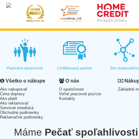
Popredná spoločnosť
Certifikovaný partner
Sieť dodávateľo
Všetko o nákupe
O nás
Nákup 
Ako nakupovať
O spoločnosti
Základné in
Cena dopravy
Voľné pracovné pozície
Ako platiť
Kontakty
Ako reklamovať
Servisné strediská
Obchodné podmienky
Reklamačné podmienky
Máme
Pečať spoľahlivosti