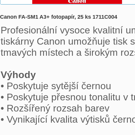
Canon FA-SM1 A3+ fotopapír, 25 ks 1711C004
Profesionální vysoce kvalitní u
tiskárny Canon umožňuje tisk s
tmavých místech a širokým roz
Výhody

• Poskytuje sytější černou

• Poskytuje přesnou tonalitu v 
• Rozšířený rozsah barev

• Vynikající kvalita výtisků čern