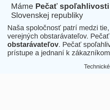
Máme
Pečať spoľahlivosti
Slovenskej republiky
Naša spoločnosť patrí medzi tie
verejných obstarávateľov. Pečať 
obstarávateľov
. Pečať spoľahli
prístupe a jednaní k zákazníkom a
Technické
Â
Â
Â