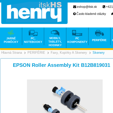
eshop@itsk.sk
+421
Často kladené otázky
MOBILY,
JARNÉ
PC,
PC
PERIFÉRIE
TABLETY,
POMÔCKY
NOTEBOOKY
KOMPONENTY
HODINKY
Hlavná Strana
PERIFÉRIE
Faxy, Kopírky A Skenery
Skenery
>
>
EPSON Roller Assembly Kit B12B819031