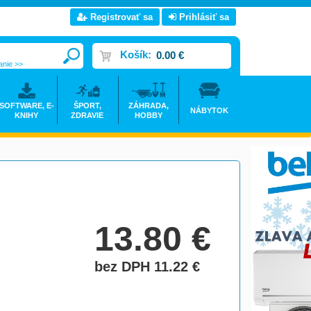
Registrovať sa
Prihlásiť sa
Košík:
0.00 €
anie >>
SOFTWARE, E-
ŠPORT,
ZÁHRADA,
NÁBYTOK
KNIHY
ZDRAVIE
HOBBY
13.80
€
bez DPH 11.22
€
do košíka