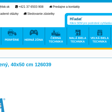
itsk.sk
+421 37 6503 908
Predajne a kontakty
ladené otázky
Sledovanie zásielky
Klikni SEM pre podrobné vyhľadáv
ČIERNA
MALÁ BIELA
VEĽKÁ BIELA
PERIFÉRIE
HERNÁ ZÓNA
TECHNIKA
TECHNIKA
TECHNIKA
ený, 40x50 cm 126039