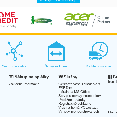
Prejsť na vrch stránky...
Sieť dodávateľov
Široký sortiment
Rýchle doručenie
Nákup na splátky
Služby
Bu
kont
Základné informácie
Ochráňte vaše zariadenia s
ESETom
Inštalácia MS Office
Servis a opravy notebookov
Predĺženie záruky
Registračné pokladne
Vlastná herná PC zostava
Výhody pre registrovaných
Mám