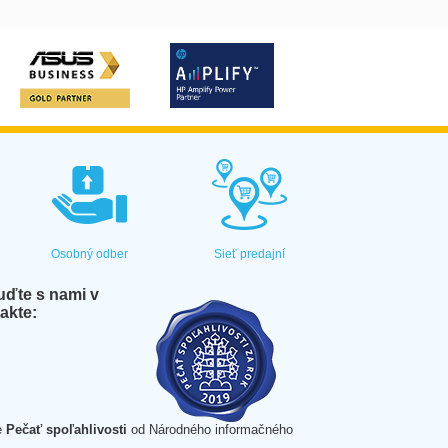
Osobný odber
Sieť predajní
ďte s nami v
akte:
e
Pečať spoľahlivosti
od Národného informačného