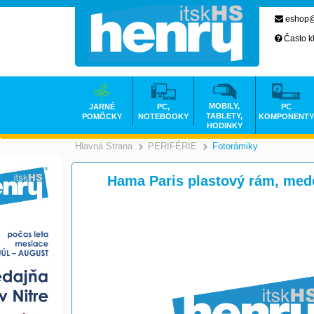
eshop@
Často k
MOBILY,
JARNÉ
PC,
PC
TABLETY,
POMÔCKY
NOTEBOOKY
KOMPONENTY
HODINKY
Hlavná Strana
PERIFÉRIE
Fotorámiky
>
>
Hama Paris plastový rám, med