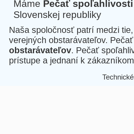
Máme
Pečať spoľahlivosti
Slovenskej republiky
Naša spoločnosť patrí medzi tie
verejných obstarávateľov. Pečať 
obstarávateľov
. Pečať spoľahli
prístupe a jednaní k zákazníkom a
Technické
Â
Â
Â