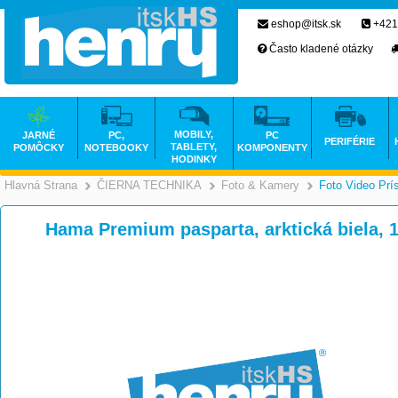
eshop@itsk.sk
+421
Často kladené otázky
MOBILY,
JARNÉ
PC,
PC
PERIFÉRIE
TABLETY,
POMÔCKY
NOTEBOOKY
KOMPONENTY
HODINKY
Hlavná Strana
ČIERNA TECHNIKA
Foto & Kamery
Foto Video Prí
>
>
Hama Premium pasparta, arktická biela, 