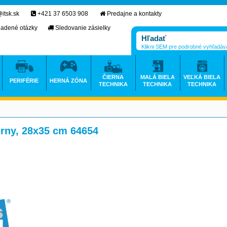
itsk.sk
+421 37 6503 908
Predajne a kontakty
ladené otázky
Sledovanie zásielky
Klikni SEM pre podrobné vyhľadáv
ČIERNA
MALÁ BIELA
VEĽKÁ BIELA
PERIFÉRIE
HERNÁ ZÓNA
TECHNIKA
TECHNIKA
TECHNIKA
rny, 28x35 cm 64654