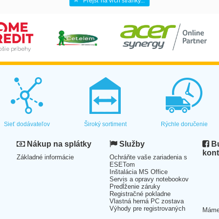
Prejsť na vrch stránky...
Sieť dodávateľov
Široký sortiment
Rýchle doručenie
Nákup na splátky
Služby
Bu
kont
Základné informácie
Ochráňte vaše zariadenia s
ESETom
Inštalácia MS Office
Servis a opravy notebookov
Predĺženie záruky
Registračné pokladne
Vlastná herná PC zostava
Výhody pre registrovaných
Mám