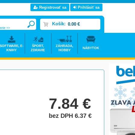
Registrovať sa
Prihlásiť sa
Košík:
0.00 €
anie >>
SOFTWARE, E-
ŠPORT,
ZÁHRADA,
NÁBYTOK
KNIHY
ZDRAVIE
HOBBY
7.84
€
bez DPH 6.37
€
do košíka