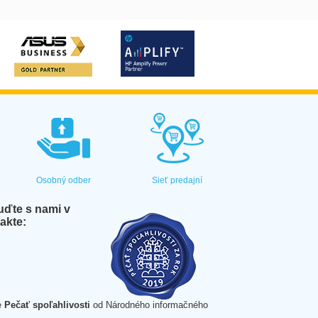
Osobný odber
Sieť predajní
ďte s nami v
akte:
e
Pečať spoľahlivosti
od Národného informačného