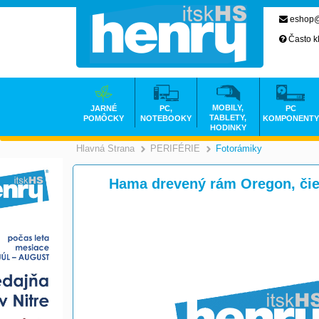
eshop@
Často k
MOBILY,
JARNÉ
PC,
PC
TABLETY,
POMÔCKY
NOTEBOOKY
KOMPONENTY
HODINKY
Hlavná Strana
PERIFÉRIE
Fotorámiky
>
>
Hama drevený rám Oregon, čie