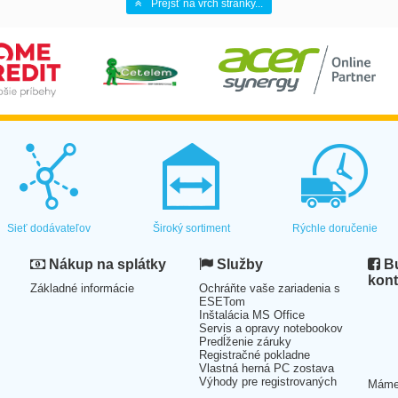
Prejsť na vrch stránky...
Sieť dodávateľov
Široký sortiment
Rýchle doručenie
Nákup na splátky
Služby
Bu
kont
Základné informácie
Ochráňte vaše zariadenia s
ESETom
Inštalácia MS Office
Servis a opravy notebookov
Predĺženie záruky
Registračné pokladne
Vlastná herná PC zostava
Výhody pre registrovaných
Mám