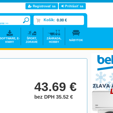
Registrovať sa
Prihlásiť sa
Košík:
0.00 €
anie >>
SOFTWARE, E-
ŠPORT,
ZÁHRADA,
NÁBYTOK
KNIHY
ZDRAVIE
HOBBY
43.69
€
bez DPH 35.52
€
do košíka