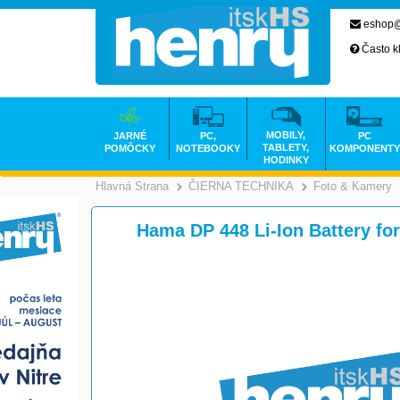
eshop@
Často k
MOBILY,
JARNÉ
PC,
PC
TABLETY,
POMÔCKY
NOTEBOOKY
KOMPONENTY
HODINKY
Hlavná Strana
ČIERNA TECHNIKA
Foto & Kamery
>
Hama DP 448 Li-Ion Battery f