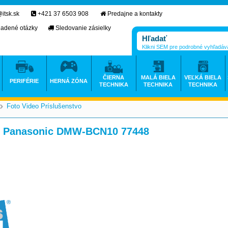
itsk.sk
+421 37 6503 908
Predajne a kontakty
ladené otázky
Sledovanie zásielky
Klikni SEM pre podrobné vyhľadáv
ČIERNA
MALÁ BIELA
VEĽKÁ BIELA
PERIFÉRIE
HERNÁ ZÓNA
TECHNIKA
TECHNIKA
TECHNIKA
Foto Video Príslušenstvo
>
>
or Panasonic DMW-BCN10 77448