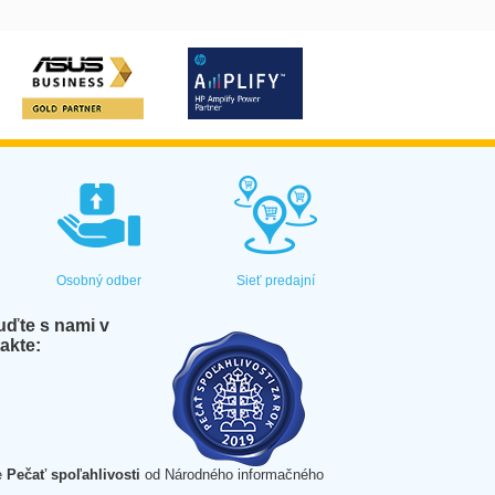
Osobný odber
Sieť predajní
ďte s nami v
akte:
e
Pečať spoľahlivosti
od Národného informačného