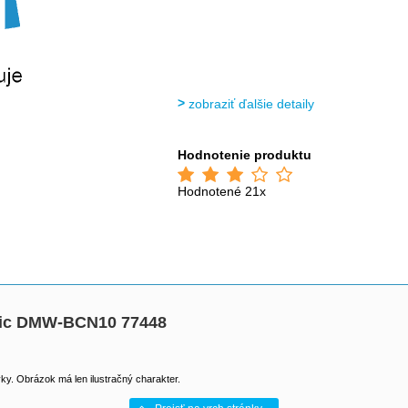
zobraziť ďalšie detaily
Hodnotenie produktu
Hodnotené 21x
onic DMW-BCN10 77448
y. Obrázok má len ilustračný charakter.