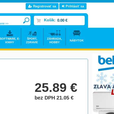
Registrovať sa
Prihlásiť sa
Košík:
0.00 €
anie >>
SOFTWARE, E-
ŠPORT,
ZÁHRADA,
NÁBYTOK
KNIHY
ZDRAVIE
HOBBY
25.89
€
bez DPH 21.05
€
do košíka