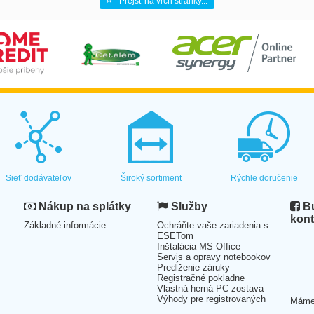
Prejsť na vrch stránky...
Sieť dodávateľov
Široký sortiment
Rýchle doručenie
Nákup na splátky
Služby
Bu
kont
Základné informácie
Ochráňte vaše zariadenia s
ESETom
Inštalácia MS Office
Servis a opravy notebookov
Predĺženie záruky
Registračné pokladne
Vlastná herná PC zostava
Výhody pre registrovaných
Mám