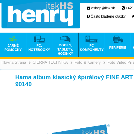
eshop@itsk.sk
+421
Často kladené otázky
MOBILY,
JARNÉ
PC,
PC
PERIFÉRIE
TABLETY,
POMÔCKY
NOTEBOOKY
KOMPONENTY
HODINKY
Hlavná Strana
ČIERNA TECHNIKA
Foto & Kamery
Foto Video Prí
>
>
Hama album klasický špirálový FINE ART 
90140