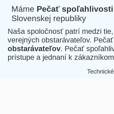
Máme
Pečať spoľahlivosti
Slovenskej republiky
Naša spoločnosť patrí medzi tie
verejných obstarávateľov. Pečať 
obstarávateľov
. Pečať spoľahli
prístupe a jednaní k zákazníkom a
Technické
Â
Â
Â