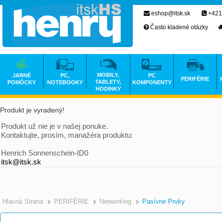
eshop@itsk.sk
+421
Často kladené otázky
MOBILY,
JARNÉ
PC,
PC
PERIFÉRIE
TABLETY,
POMÔCKY
NOTEBOOKY
KOMPONENTY
HODINKY
Produkt je vyradený!
Produkt už nie je v našej ponuke.
Kontaktujte, prosím, manažéra produktu:
Henrich Sonnenschein-ID0
itsk@itsk.sk
Hlavná Strana
PERIFÉRIE
Networking
Pasívne Prvky