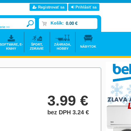
Registrovať sa
Prihlásiť sa
Košík:
0.00 €
anie >>
SOFTWARE, E-
ŠPORT,
ZÁHRADA,
NÁBYTOK
KNIHY
ZDRAVIE
HOBBY
3.99
€
bez DPH 3.24
€
do košíka