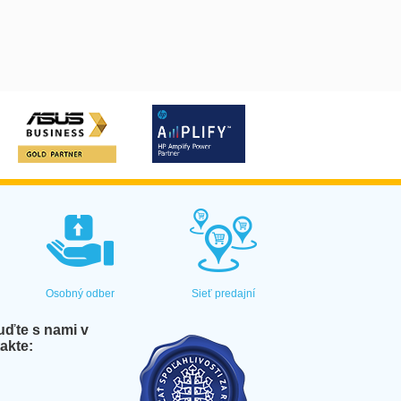
Osobný odber
Sieť predajní
ďte s nami v
akte: