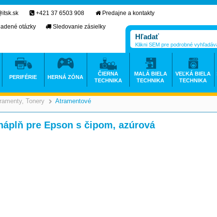
itsk.sk
+421 37 6503 908
Predajne a kontakty
ladené otázky
Sledovanie zásielky
Klikni SEM pre podrobné vyhľadáv
ČIERNA
MALÁ BIELA
VEĽKÁ BIELA
PERIFÉRIE
HERNÁ ZÓNA
TECHNIKA
TECHNIKA
TECHNIKA
ramenty, Tonery
Atramentové
>
>
náplň pre Epson s čipom, azúrová