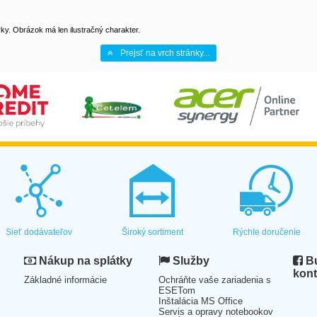
y. Obrázok má len ilustračný charakter.
Prejsť na vrch stránky...
Sieť dodávateľov
Široký sortiment
Rýchle doručenie
Nákup na splátky
Služby
Bu
kont
Základné informácie
Ochráňte vaše zariadenia s
ESETom
Inštalácia MS Office
Servis a opravy notebookov