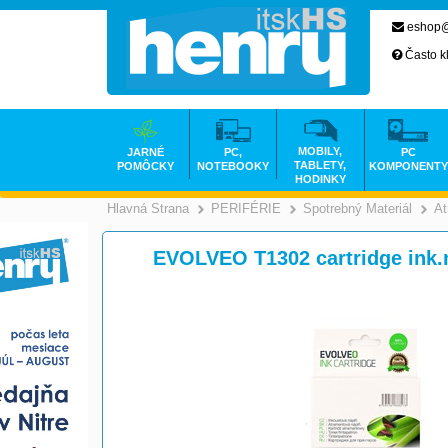
eshop@
Často k
MOBILY,
JARNÉ
PC,
PC
TABLETY,
POMÔCKY
NOTEBOOKY
KOMPONENTY
HODINKY
Hlavná Strana
PERIFÉRIE
Spotrebný Materiál
At
>
>
EVOLVEO T1302 cartridge ink.