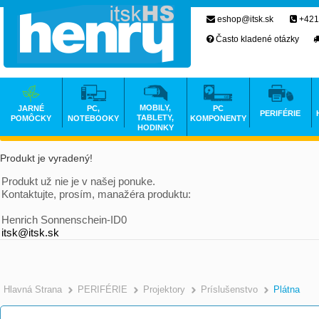
eshop@itsk.sk
+421
Často kladené otázky
MOBILY,
JARNÉ
PC,
PC
PERIFÉRIE
TABLETY,
POMÔCKY
NOTEBOOKY
KOMPONENTY
HODINKY
Produkt je vyradený!
Produkt už nie je v našej ponuke.
Kontaktujte, prosím, manažéra produktu:
Henrich Sonnenschein-ID0
itsk@itsk.sk
Hlavná Strana
PERIFÉRIE
Projektory
Príslušenstvo
Plátna