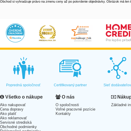
Obchod si vyhradzuje právo na zmenu ceny až po potvrdenie objednávky. Obrázok má len il
Popredná spoločnosť
Certifikovaný partner
Sieť dodávateľo
Všetko o nákupe
O nás
Nákup 
Ako nakupovať
O spoločnosti
Základné in
Cena dopravy
Voľné pracovné pozície
Ako platiť
Kontakty
Ako reklamovať
Servisné strediská
Obchodné podmienky