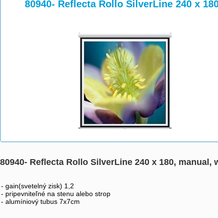
>
>
>
80940- Reflecta Rollo SilverLine 240 x 18
80940- Reflecta Rollo SilverLine 240 x 180, manual, 
- gain(svetelný zisk) 1,2
- pripevniteľné na stenu alebo strop 
- alumíniový tubus 7x7cm