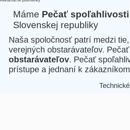
Reklamačné podmienky
Máme
Pečať spoľahlivosti
Slovenskej republiky
Naša spoločnosť patrí medzi tie
verejných obstarávateľov. Pečať 
obstarávateľov
. Pečať spoľahli
prístupe a jednaní k zákazníkom a
Technické
Â
Â
Â